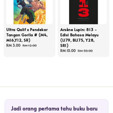
Ultra Qalif x Pendekar
Arsène Lupin: 813 -
Tangan Gorila # (M4,
Edisi Bahasa Melayu
M16,Y12, SR)
(L179, BL175, Y28,
SR1)
Sale
RM 3.00
Regular
RM 12.00
price
price
Sale
RM 10.00
Regular
RM 30.00
price
price
Jadi orang pertama tahu buku baru