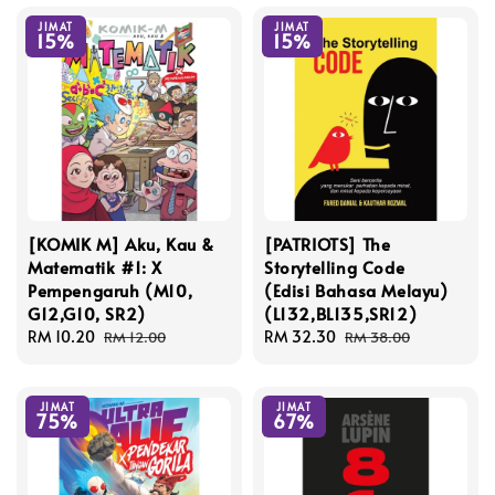
JIMAT
JIMAT
15%
15%
[KOMIK M] Aku, Kau &
[PATRIOTS] The
Matematik #1: X
Storytelling Code
Pempengaruh (M10,
(Edisi Bahasa Melayu)
G12,G10, SR2)
(L132,BL135,SR12)
Sale
RM 10.20
Regular
Sale
RM 32.30
Regular
RM 12.00
RM 38.00
price
price
price
price
JIMAT
JIMAT
75%
67%