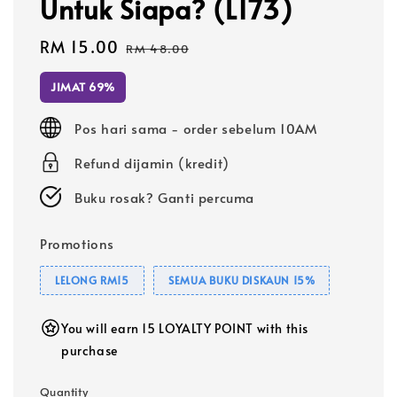
Untuk Siapa? (L173)
Sale
RM 15.00
Regular
RM 48.00
price
price
JIMAT 69%
Pos hari sama - order sebelum 10AM
Refund dijamin (kredit)
Buku rosak? Ganti percuma
Promotions
LELONG RM15
SEMUA BUKU DISKAUN 15%
You will earn 15 LOYALTY POINT with this
purchase
Quantity