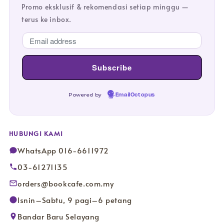
Promo eksklusif & rekomendasi setiap minggu —
terus ke inbox.
Powered by
EmailOctopus
HUBUNGI KAMI
WhatsApp 016-6611972
03-61271135
orders@bookcafe.com.my
Isnin–Sabtu, 9 pagi–6 petang
Bandar Baru Selayang