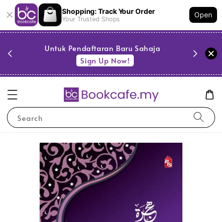
Shopping: Track Your Order
Open
Your Trusted Shops
PESTA 
)
Untuk Pendaftaran Baru Sahaja
se
Sign Up Now!
Search