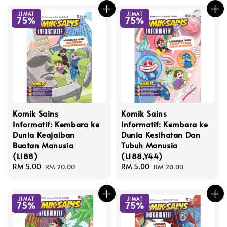
JIMAT
JIMAT
75%
75%
Komik Sains
Komik Sains
Informatif: Kembara ke
Informatif: Kembara ke
Dunia Keajaiban
Dunia Kesihatan Dan
Buatan Manusia
Tubuh Manusia
(L188)
(L188,Y44)
Sale
RM 5.00
Regular
Sale
RM 5.00
Regular
RM 20.00
RM 20.00
price
price
price
price
JIMAT
JIMAT
75%
75%