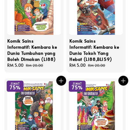
Komik Sains
Komik Sains
Informatif: Kembara ke
Informatif: Kembara ke
Dunia Tumbuhan yang
Dunia Tokoh Yang
Boleh Dimakan (L188)
Hebat (L188,BL159)
Sale
RM 5.00
Regular
Sale
RM 5.00
Regular
RM 20.00
RM 20.00
price
price
price
price
JIMAT
JIMAT
75%
75%