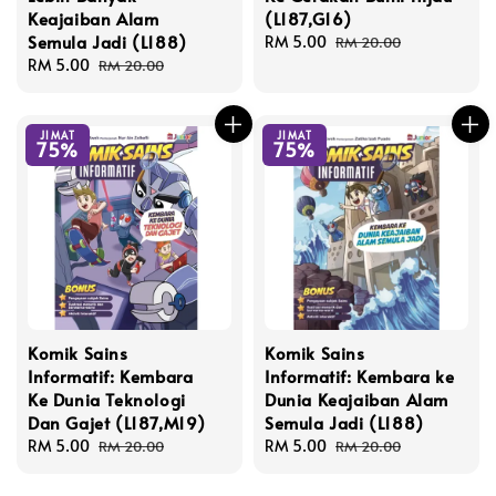
Keajaiban Alam
(L187,G16)
Semula Jadi (L188)
Sale
RM 5.00
Regular
RM 20.00
Sale
RM 5.00
Regular
price
price
RM 20.00
price
price
JIMAT
JIMAT
75%
75%
Komik Sains
Komik Sains
Informatif: Kembara
Informatif: Kembara ke
Ke Dunia Teknologi
Dunia Keajaiban Alam
Dan Gajet (L187,M19)
Semula Jadi (L188)
Sale
RM 5.00
Regular
Sale
RM 5.00
Regular
RM 20.00
RM 20.00
price
price
price
price