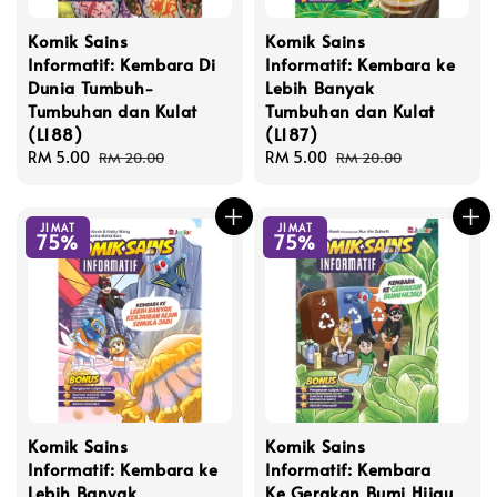
Komik Sains
Komik Sains
Informatif: Kembara Di
Informatif: Kembara ke
Dunia Tumbuh-
Lebih Banyak
Tumbuhan dan Kulat
Tumbuhan dan Kulat
(L188)
(L187)
Sale
RM 5.00
Regular
Sale
RM 5.00
Regular
RM 20.00
RM 20.00
price
price
price
price
JIMAT
JIMAT
75%
75%
Komik Sains
Komik Sains
Informatif: Kembara ke
Informatif: Kembara
Lebih Banyak
Ke Gerakan Bumi Hijau