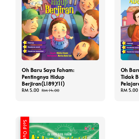
Oh Baru Saya Faham:
Oh Bar
Pentingnya Hidup
Tidak 
Berjiran(L189,Y11)
Pelajar
Sale
RM 5.00
Regular
Sale
RM 5.00
RM 14.00
price
price
price
Sold Out