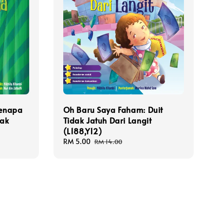
Kenapa
Oh Baru Saya Faham: Duit
dak
Tidak Jatuh Dari Langit
)
(L188,Y12)
Sale
RM 5.00
Regular
RM 14.00
price
price