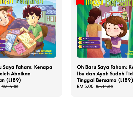
u Saya Faham: Kenapa
Oh Baru Saya Faham: 
Boleh Abaikan
Ibu dan Ayah Sudah Ti
an (L189)
Tinggal Bersama (L189
Regular
Sale
RM 5.00
Regular
RM 14.00
RM 14.00
price
price
price