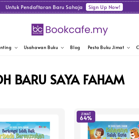
Sign Up Now!
Untuk Pendaftaran Baru Sahaja
enting
Usahawan Buku
Blog
Pesta Buku Jimat
C
 OH BARU SAYA FAHAM
JIMAT
64%