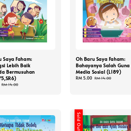
u Saya Faham:
Oh Baru Saya Faham:
si Lebih Baik
Bahayanya Salah Guna
da Bermusuhan
Media Sosial (L189)
Y5,SR6)
Sale
RM 5.00
Regular
RM 14.00
price
price
Regular
RM 14.00
price
Sold Out