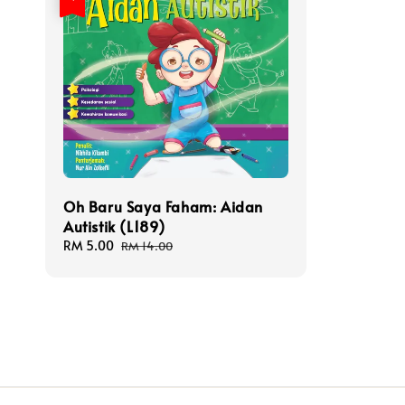
Oh Baru Saya Faham: Aidan
Autistik (L189)
Sale
RM 5.00
Regular
RM 14.00
price
price