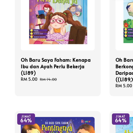
Oh Baru Saya Faham: Kenapa
Oh Bar
Ibu dan Ayah Perlu Bekerja
Berkong
(L189)
Daripa
((L189,
Sale
RM 5.00
Regular
RM 14.00
price
price
Sale
RM 5.00
price
JIMAT
JIMAT
64%
64%