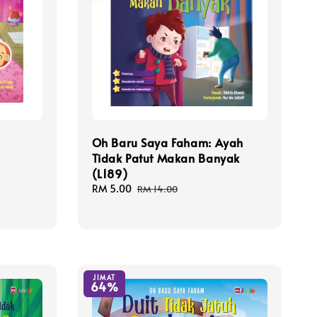
Oh Baru Saya Faham: Ayah
Tidak Patut Makan Banyak
(L189)
Sale
RM 5.00
Regular
RM 14.00
price
price
JIMAT
64%