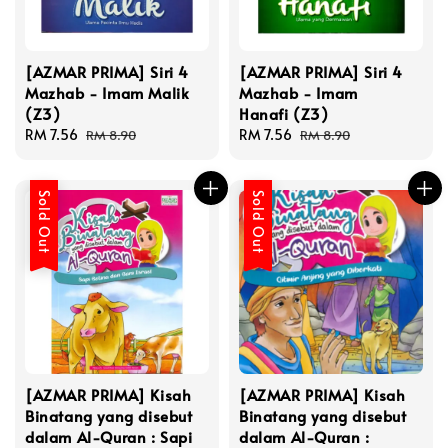
[AZMAR PRIMA] Siri 4
[AZMAR PRIMA] Siri 4
Mazhab - Imam Malik
Mazhab - Imam
(Z3)
Hanafi (Z3)
Sale
RM 7.56
Regular
Sale
RM 7.56
Regular
RM 8.90
RM 8.90
price
price
price
price
Sold Out
Sold Out
[AZMAR PRIMA] Kisah
[AZMAR PRIMA] Kisah
Binatang yang disebut
Binatang yang disebut
dalam Al-Quran : Sapi
dalam Al-Quran :