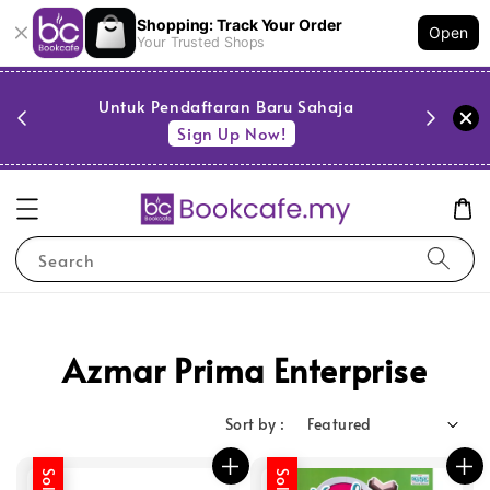
Shopping: Track Your Order
Open
Your Trusted Shops
PESTA 
)
Untuk Pendaftaran Baru Sahaja
se
Sign Up Now!
Search
Azmar Prima Enterprise
Sort by :