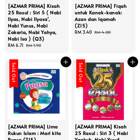
[AZMAR PRIMA] Kisah
[AZMAR PRIMA] Fiqah
25 Rasul : Siri 5 ( Nabi
untuk Kanak-kanak:
Ilyas, Nabi Ilyasa',
Azan dan Iqamah
Nabi Yunus, Nabi
(Z15)
Zakaria, Nabi Yahya,
Sale
RM 3.40
Regular
RM 4.00
Nabi Isa ) (Q3)
price
price
Sale
RM 6.71
Regular
RM 7.90
price
price
Sold Out
Sold Out
[AZMAR PRIMA] Lima
[AZMAR PRIMA] Kisah
Rukun Islam : Mari kita
25 Rasul : Siri 3 ( Nabi
Puasa (Z15)
Yaakub, Nabi Yusuf,