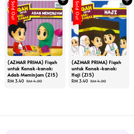
Sold Out
Sold Out
(AZMAR PRIMA) Fiqah
(AZMAR PRIMA) Fiqah
untuk Kanak-kanak:
untuk Kanak-kanak:
Adab Meminjam (Z15)
Haji (Z15)
Sale
RM 3.40
Regular
Sale
RM 3.40
Regular
RM 4.00
RM 4.00
price
price
price
price