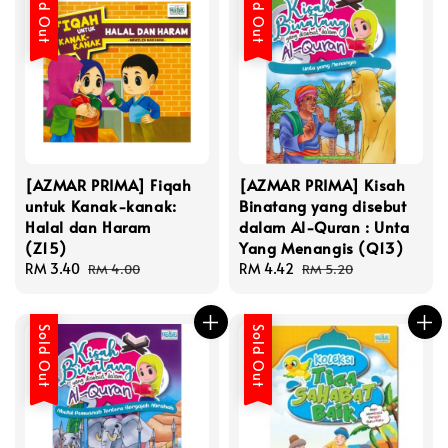
Sold Out
Sold Out
[AZMAR PRIMA] Fiqah
[AZMAR PRIMA] Kisah
untuk Kanak-kanak:
Binatang yang disebut
Halal dan Haram
dalam Al-Quran : Unta
(Z15)
Yang Menangis (Q13)
Sale
RM 3.40
Regular
Sale
RM 4.42
Regular
RM 4.00
RM 5.20
price
price
price
price
Sold Out
Sold Out