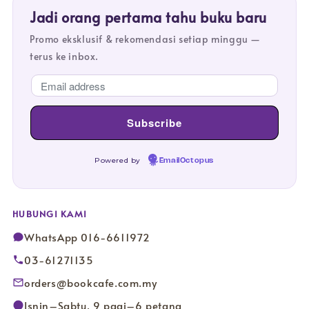
Jadi orang pertama tahu buku baru
Promo eksklusif & rekomendasi setiap minggu —
terus ke inbox.
Powered by
EmailOctopus
HUBUNGI KAMI
WhatsApp 016-6611972
03-61271135
orders@bookcafe.com.my
Isnin–Sabtu, 9 pagi–6 petang