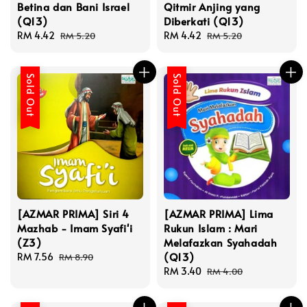
Betina dan Bani Israel
Qitmir Anjing yang
(Q13)
Diberkati (Q13)
Sale
RM 4.42
Regular
Sale
RM 4.42
Regular
RM 5.20
RM 5.20
price
price
price
price
Sold Out
Sold Out
[AZMAR PRIMA] Siri 4
[AZMAR PRIMA] Lima
Mazhab - Imam Syafi'i
Rukun Islam : Mari
(Z3)
Melafazkan Syahadah
(Q13)
Sale
RM 7.56
Regular
RM 8.90
price
price
Sale
RM 3.40
Regular
RM 4.00
price
price