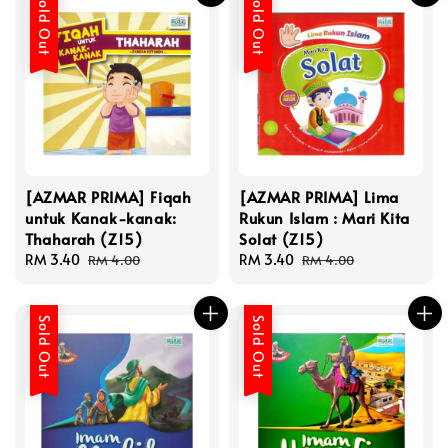
Sold Out
Sold Out
[AZMAR PRIMA] Fiqah
[AZMAR PRIMA] Lima
untuk Kanak-kanak:
Rukun Islam : Mari Kita
Thaharah (Z15)
Solat (Z15)
Sale
RM 3.40
Regular
Sale
RM 3.40
Regular
RM 4.00
RM 4.00
price
price
price
price
Sold Out
Sold Out