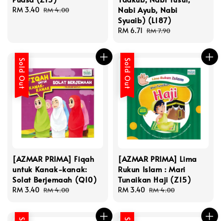
Nabi Ayub, Nabi
Sale
RM 3.40
Regular
RM 4.00
Syuaib) (L187)
price
price
Sale
RM 6.71
Regular
RM 7.90
price
price
Sold Out
Sold Out
[AZMAR PRIMA] Fiqah
[AZMAR PRIMA] Lima
untuk Kanak-kanak:
Rukun Islam : Mari
Solat Berjemaah (Q10)
Tunaikan Haji (Z15)
Sale
RM 3.40
Regular
Sale
RM 3.40
Regular
RM 4.00
RM 4.00
price
price
price
price