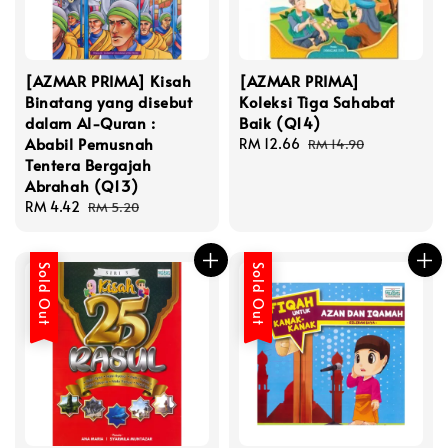
[AZMAR PRIMA] Kisah
[AZMAR PRIMA]
Binatang yang disebut
Koleksi Tiga Sahabat
dalam Al-Quran :
Baik (Q14)
Ababil Pemusnah
Sale
RM 12.66
Regular
RM 14.90
Tentera Bergajah
price
price
Abrahah (Q13)
Sale
RM 4.42
Regular
RM 5.20
price
price
Sold Out
Sold Out