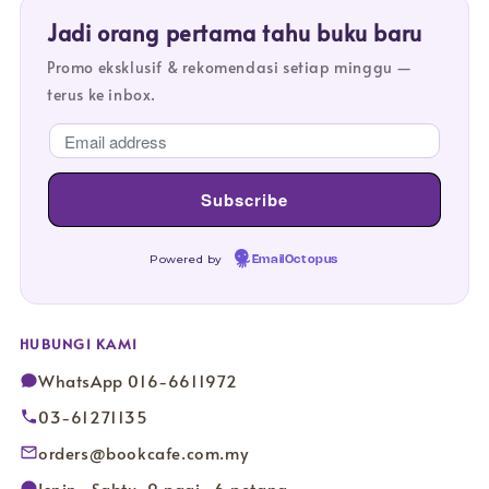
Jadi orang pertama tahu buku baru
Promo eksklusif & rekomendasi setiap minggu —
terus ke inbox.
Powered by
EmailOctopus
HUBUNGI KAMI
WhatsApp 016-6611972
03-61271135
orders@bookcafe.com.my