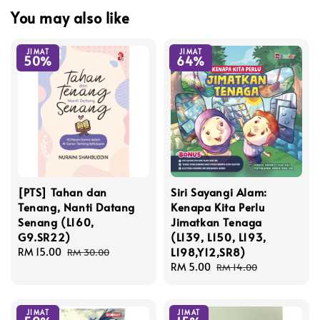
You may also like
JIMAT
JIMAT
50%
64%
[PTS] Tahan dan
Siri Sayangi Alam:
Tenang, Nanti Datang
Kenapa Kita Perlu
Senang (L160,
Jimatkan Tenaga
G9.SR22)
(L139, L150, L193,
L198,Y12,SR8)
Sale
RM 15.00
Regular
RM 30.00
price
price
Sale
RM 5.00
Regular
RM 14.00
price
price
JIMAT
JIMAT