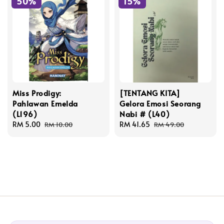
50%
15%
Miss Prodigy:
[TENTANG KITA]
Pahlawan Emelda
Gelora Emosi Seorang
(L196)
Nabi # (L40)
Sale
RM 5.00
Regular
Sale
RM 41.65
Regular
RM 10.00
RM 49.00
price
price
price
price