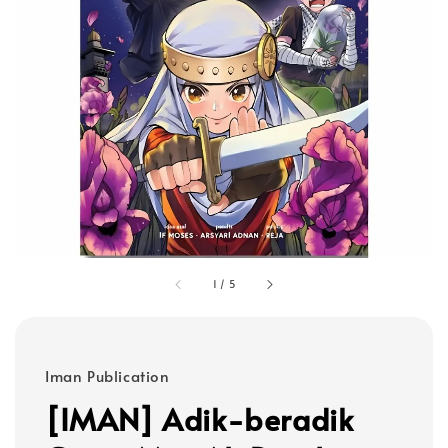
1
/
5
Iman Publication
[IMAN] Adik-beradik