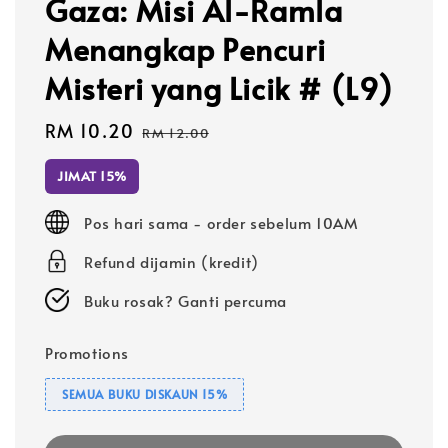
Gaza: Misi Al-Ramla
Menangkap Pencuri
Misteri yang Licik # (L9)
Sale
RM 10.20
Regular
RM 12.00
price
price
JIMAT 15%
Pos hari sama - order sebelum 10AM
Refund dijamin (kredit)
Buku rosak? Ganti percuma
Promotions
SEMUA BUKU DISKAUN 15%