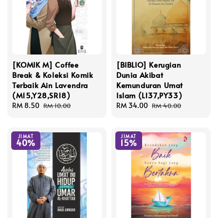
[KOMIK M] Coffee
[BIBLIO] Kerugian
Break & Koleksi Komik
Dunia Akibat
Terbaik Ain Lavendra
Kemunduran Umat
(M15,Y28,SR18)
Islam (L137,PY33)
Sale
RM 8.50
Regular
Sale
RM 34.00
Regular
RM 10.00
RM 40.00
price
price
price
price
JIMAT
JIMAT
40%
15%