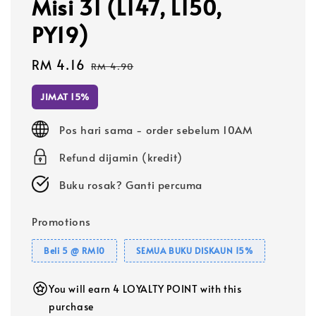
Misi 31 (L147, L150,
PY19)
Sale
RM 4.16
Regular
RM 4.90
price
price
JIMAT 15%
Pos hari sama - order sebelum 10AM
Refund dijamin (kredit)
Buku rosak? Ganti percuma
Promotions
Beli 5 @ RM10
SEMUA BUKU DISKAUN 15%
You will earn 4 LOYALTY POINT with this
purchase