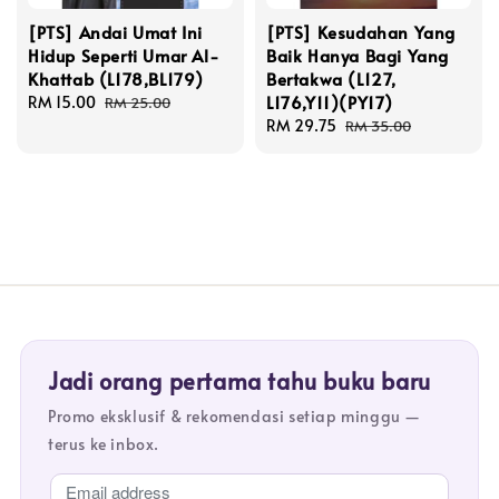
[PTS] Andai Umat Ini
[PTS] Kesudahan Yang
Hidup Seperti Umar Al-
Baik Hanya Bagi Yang
Khattab (L178,BL179)
Bertakwa (L127,
L176,Y11)(PY17)
Sale
RM 15.00
Regular
RM 25.00
price
price
Sale
RM 29.75
Regular
RM 35.00
price
price
Jadi orang pertama tahu buku baru
Promo eksklusif & rekomendasi setiap minggu —
terus ke inbox.