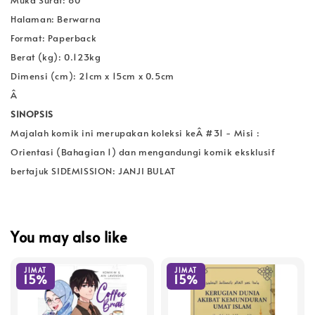
Halaman: Berwarna
Format: Paperback
Berat (kg): 0.123kg
Dimensi (cm): 21cm x 15cm x 0.5cm
Â
SINOPSIS
Majalah komik ini merupakan koleksi keÂ #31 - Misi :
Orientasi (Bahagian 1) dan mengandungi komik eksklusif
bertajuk SIDEMISSION: JANJI BULAT
You may also like
JIMAT
JIMAT
15%
15%