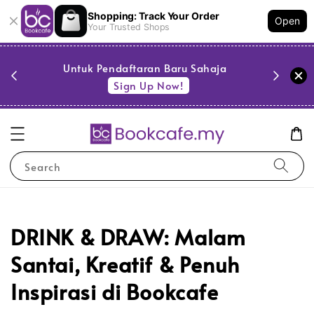
Shopping: Track Your Order
Open
Your Trusted Shops
PESTA 
)
Untuk Pendaftaran Baru Sahaja
se
Sign Up Now!
Search
DRINK & DRAW: Malam
Santai, Kreatif & Penuh
Inspirasi di Bookcafe