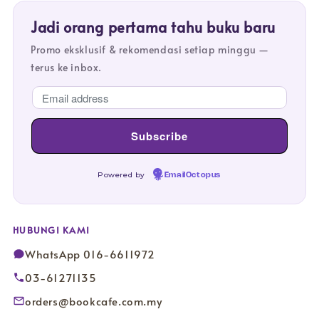
Jadi orang pertama tahu buku baru
Promo eksklusif & rekomendasi setiap minggu —
terus ke inbox.
Powered by
EmailOctopus
HUBUNGI KAMI
WhatsApp 016-6611972
03-61271135
orders@bookcafe.com.my