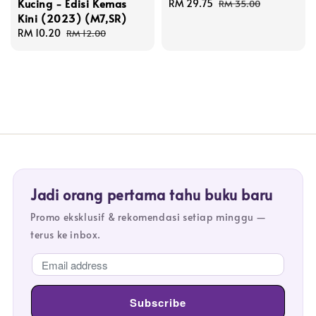
Kucing - Edisi Kemas
Sale
RM 29.75
Regular
RM 35.00
Kini (2023) (M7,SR)
price
price
Sale
RM 10.20
Regular
RM 12.00
price
price
Jadi orang pertama tahu buku baru
Promo eksklusif & rekomendasi setiap minggu —
terus ke inbox.