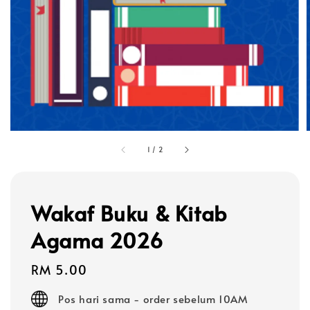
1
/
2
Wakaf Buku & Kitab
Agama 2026
Regular
RM 5.00
price
Pos hari sama - order sebelum 10AM