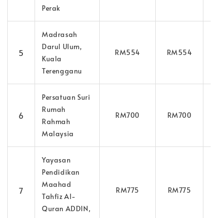
Perak
Madrasah
Darul Ulum,
5
RM554
RM554
Kuala
Terengganu
Persatuan Suri
Rumah
6
RM700
RM700
7
Rahmah
Malaysia
Yayasan
Pendidikan
Maahad
7
RM775
RM775
8
Tahfiz Al-
Quran ADDIN,