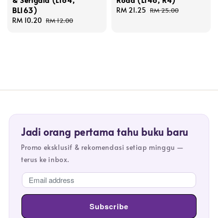
BL163)
Sale
RM 21.25
Regular
RM 25.00
Sale
RM 10.20
Regular
price
price
RM 12.00
price
price
Jadi orang pertama tahu buku baru
Promo eksklusif & rekomendasi setiap minggu —
terus ke inbox.