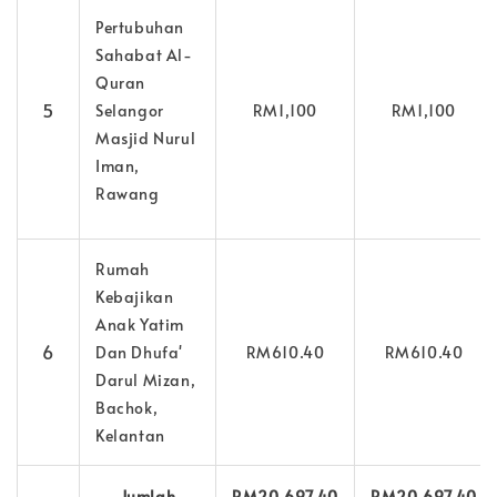
Pertubuhan
Sahabat Al-
Quran
5
Selangor
RM1,100
RM1,100
Masjid Nurul
Iman,
Rawang
Rumah
Kebajikan
Anak Yatim
6
Dan Dhufa'
RM610.40
RM610.40
Darul Mizan,
Bachok,
Kelantan
Jumlah
RM20,697.40
RM20,697.40