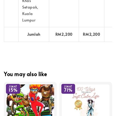
Khas
Setapak,
Kuala
Lumpur
Jumlah
RM2,200
RM2,200
You may also like
JIMAT
JIMAT
15%
71%