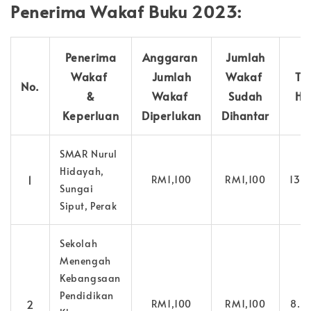
Penerima Wakaf Buku 2023:
Penerima
Anggaran
Jumlah
Wakaf
Jumlah
Wakaf
Ta
No.
&
Wakaf
Sudah
Ha
Keperluan
Diperlukan
Dihantar
SMAR Nurul
Hidayah,
1
RM1,100
RM1,100
13.1
Sungai
Siput, Perak
Sekolah
Menengah
Kebangsaan
Pendidikan
2
RM1,100
RM1,100
8.5