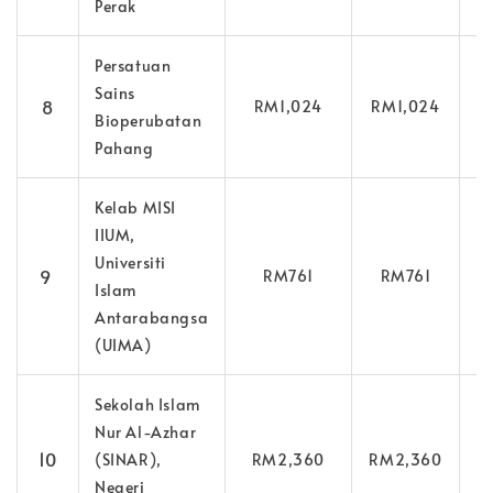
Perak
Persatuan
Sains
8
RM1,024
RM1,024
1
Bioperubatan
Pahang
Kelab MISI
IIUM,
Universiti
9
RM761
RM761
14
Islam
Antarabangsa
(UIMA)
Sekolah Islam
Nur Al-Azhar
10
(SINAR),
RM2,360
RM2,360
15
Negeri