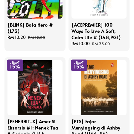
[BLINK] Bola Hero #
[ACEPREMIER] 100
(L73)
Ways To Live A Soft,
Calm Life # (L48,PG1)
Sale
RM 10.20
Regular
RM 12.00
price
price
Sale
RM 10.00
Regular
RM 35.00
price
price
JIMAT
JIMAT
15%
15%
[PENERBIT-X] Amer Si
[PTS] Fajar
Eksorsis #1: Nenek Tua
Menyingsing di Ashby
& Serigala (L164,
Road (L146, R4)