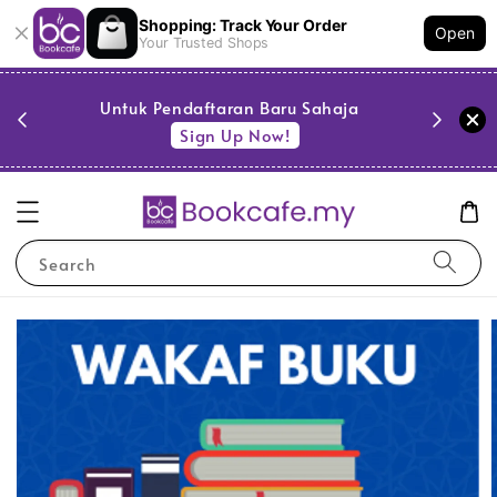
Shopping: Track Your Order
Open
Your Trusted Shops
PESTA 
)
Untuk Pendaftaran Baru Sahaja
se
Sign Up Now!
Search