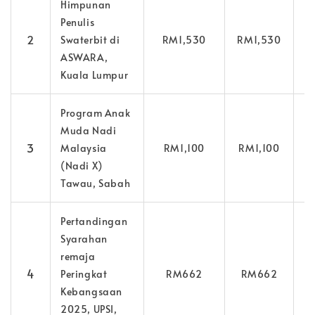
Himpunan
Penulis
2
Swaterbit di
RM1,530
RM1,530
2
ASWARA,
Kuala Lumpur
Program Anak
Muda Nadi
3
Malaysia
RM1,100
RM1,100
1
(Nadi X)
Tawau, Sabah
Pertandingan
Syarahan
remaja
4
Peringkat
RM662
RM662
2
Kebangsaan
2025, UPSI,