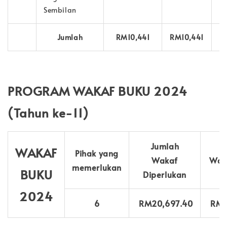
Sembilan
Jumlah
RM10,441
RM10,441
PROGRAM WAKAF BUKU 2024
(Tahun ke-11)
Jumlah
J
WAKAF
Pihak yang
Wakaf
Wak
memerlukan
BUKU
Diperlukan
D
2024
6
RM20,697.40
RM2