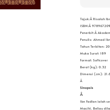
Tajuk:Â
Risalah Ib
ISBN:Â 97896720
Penerbit:Â Akade
Penulis: Ahmad Ib
Tahun Terbitan: 2
Muka Surat: 189
Format: Softcover
Berat (kg): 0.32
Dimensi (cm): 21.
Â
Sinopsis
Â
Ibn Fadlan ialah 
Masihi. Beliau di