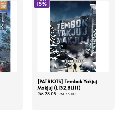
JIMAT
15%
[PATRIOTS] Tembok Yakjuj
Makjuj (L132,BL111)
Sale
RM 28.05
Regular
RM 33.00
price
price