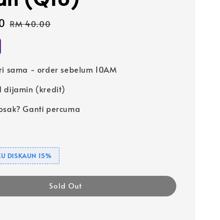
0
Regular
RM 40.00
price
ri sama - order sebelum 10AM
 dijamin (kredit)
osak? Ganti percuma
U DISKAUN 15%
Sold Out