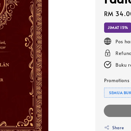
Sale
RM 34.0
price
JIMAT 15%
Pos ha
Refund
Buku r
Promotions
SEMUA BUK
Share