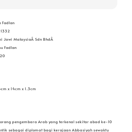
n Fadlan
91332
mi Jawi MalaysiaÂ Sdn BhdÂ
nu Fadlan
020
6cm x 14cm x 1.3cm
seorang pengembara Arab yang terkenal sekitar abad ke-10
lantik sebagai diplomat bagi kerajaan Abbasiyah sewaktu