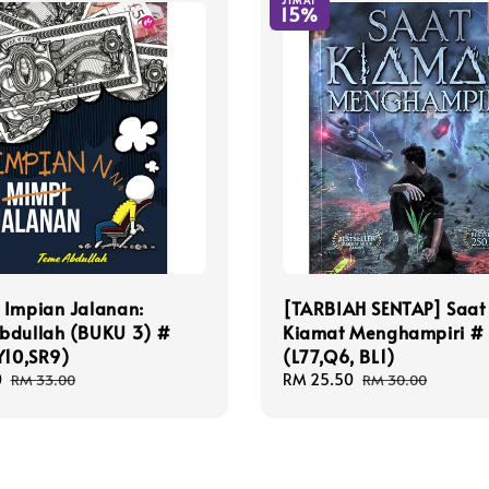
JIMAT
15%
 Impian Jalanan:
[TARBIAH SENTAP] Saat
bdullah (BUKU 3) #
Kiamat Menghampiri #
Y10,SR9)
(L77,Q6, BL1)
0
Regular
Sale
RM 25.50
Regular
RM 33.00
RM 30.00
price
price
price