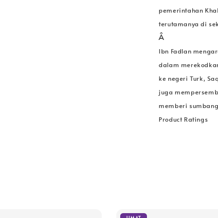
pemerintahan Khal
terutamanya di sek
Â
Ibn Fadlan mengar
dalam merekodkan
ke negeri Turk, Sa
juga mempersemba
memberi sumbanga
Product Ratings