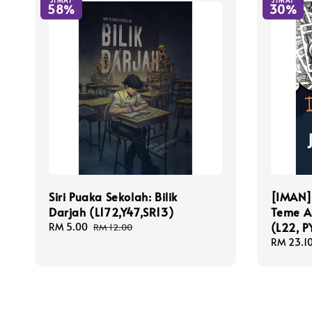
JIMAT
JIMAT
58%
30%
Siri Puaka Sekolah: Bilik
[IMAN]
Darjah (L172,Y47,SR13)
Teme A
(L22, P
Sale
RM 5.00
Regular
RM 12.00
price
price
Sale
RM 23.1
price