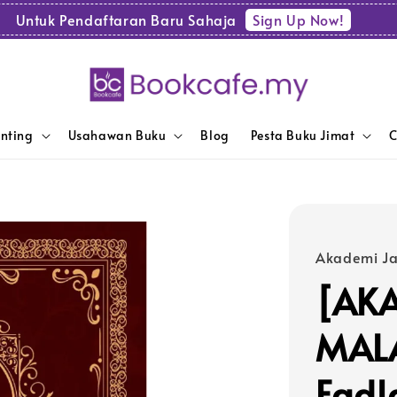
Sign Up Now!
Untuk Pendaftaran Baru Sahaja
enting
Usahawan Buku
Blog
Pesta Buku Jimat
C
Akademi Ja
[AK
MALA
Fadl