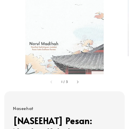
1
/
3
Naseehat
[NASEEHAT] Pesan: