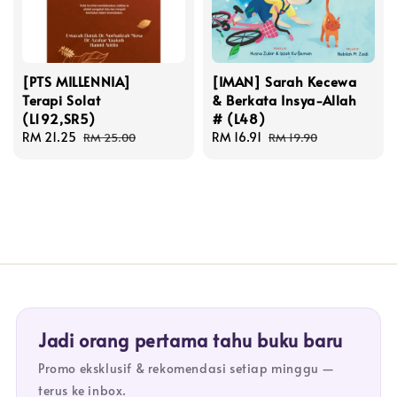
[PTS MILLENNIA]
[IMAN] Sarah Kecewa
Terapi Solat
& Berkata Insya-Allah
(L192,SR5)
# (L48)
Sale
RM 21.25
Regular
Sale
RM 16.91
Regular
RM 25.00
RM 19.90
price
price
price
price
Jadi orang pertama tahu buku baru
Promo eksklusif & rekomendasi setiap minggu —
terus ke inbox.