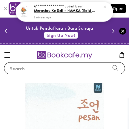
Shopping: Track Your Order
Open
Your Trusted Shops
PESTA 
)
Untuk Pendaftaran Baru Sahaja
se
Sign Up Now!
Search