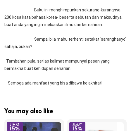
                                  Buku ini menghimpunkan sekurang-kurangnya 
200 kosa kata bahasa korea- beserta sebutan dan maksudnya, 
buat anda yang ingin meluaskan ilmu dan kemahiran.          
                                  Sampai bila mahu terhenti setakat 'saranghaeyo' 
sahaja, bukan?                                                                                                           
  Tambahan pula, setiap kalimat mempunyai pesan yang 
bermakna buat kehidupan seharian.                                                               
    Semoga ada manfaat yang bisa dibawa ke akhirat! 
You may also like
JIMAT
JIMAT
15%
15%