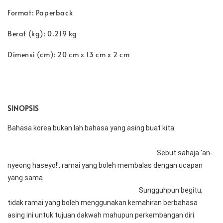
Format: Paperback
Berat (kg): 0.219 kg
Dimensi (cm): 20 cm x 13 cm x 2 cm
SINOPSIS
Bahasa korea bukan lah bahasa yang asing buat kita.                           
                                                                                                    Sebut sahaja 'an-
nyeong haseyo!', ramai yang boleh membalas dengan ucapan 
yang sama.                                                                                                                   
                                                                                        Sungguhpun begitu, 
tidak ramai yang boleh menggunakan kemahiran berbahasa 
asing ini untuk tujuan dakwah mahupun perkembangan diri.            