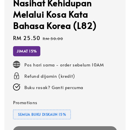
Nasihat Kehidupan
Melalui Kosa Kata
Bahasa Korea (L82)
Sale
RM 25.50
Regular
RM 30.00
price
price
JIMAT 15%
Pos hari sama - order sebelum 10AM
Refund dijamin (kredit)
Buku rosak? Ganti percuma
Promotions
SEMUA BUKU DISKAUN 15%