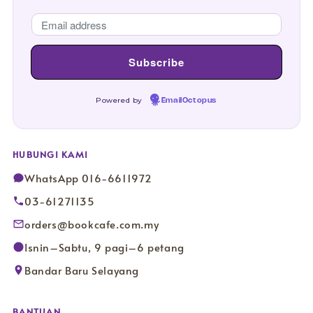
Powered by
EmailOctopus
HUBUNGI KAMI
WhatsApp 016-6611972
03-61271135
orders@bookcafe.com.my
Isnin–Sabtu, 9 pagi–6 petang
Bandar Baru Selayang
BANTUAN