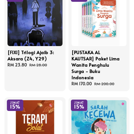
[FIXI] Trilogi Ajaib 3:
[PUSTAKA AL
Aksara (Z4, Y29)
KAUTSAR] Paket Lima
Wanita Penghulu
Sale
RM 23.80
Regular
RM 28.00
Surga - Buku
price
price
Indonesia
Sale
RM 170.00
Regular
RM 200.00
price
price
JIMAT
JIMAT
15%
15%