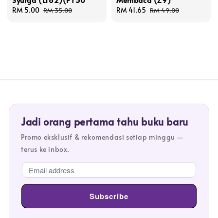
Sale
RM 5.00
Regular
Sale
RM 41.65
Regular
RM 35.00
RM 49.00
price
price
price
price
Jadi orang pertama tahu buku baru
Promo eksklusif & rekomendasi setiap minggu —
terus ke inbox.