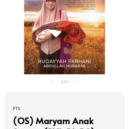
1
/
1
PTS
(OS) Maryam Anak