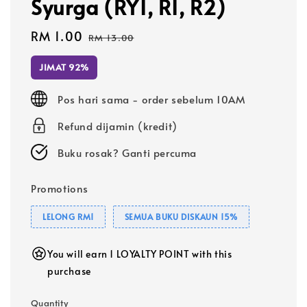
Syurga (RY1, R1, R2)
Sale
RM 1.00
Regular
RM 13.00
price
price
JIMAT 92%
Pos hari sama - order sebelum 10AM
Refund dijamin (kredit)
Buku rosak? Ganti percuma
Promotions
LELONG RM1
SEMUA BUKU DISKAUN 15%
You will earn 1 LOYALTY POINT with this
purchase
Quantity