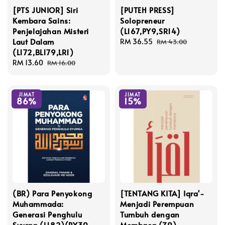
[PTS JUNIOR] Siri
[PUTEH PRESS]
Kembara Sains:
Solopreneur
Penjelajahan Misteri
(L167,PY9,SR14)
Laut Dalam
Sale
RM 36.55
Regular
RM 43.00
(L172,BL179,LR1)
price
price
Sale
RM 13.60
Regular
RM 16.00
price
price
JIMAT
JIMAT
86%
15%
(BR) Para Penyokong
[TENTANG KITA] Iqra'-
Muhammada:
Menjadi Perempuan
Generasi Penghulu
Tumbuh dengan
Syurga (L182)(PY30
Membaca (Z9)