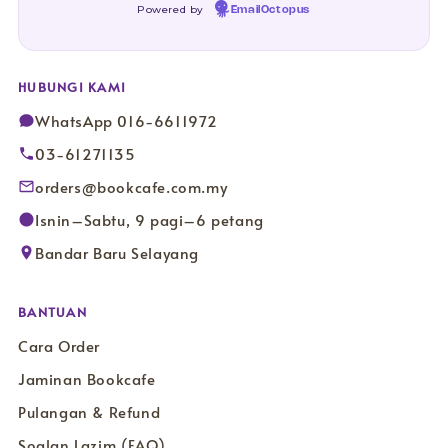
Powered by
EmailOctopus
HUBUNGI KAMI
WhatsApp 016-6611972
03-61271135
orders@bookcafe.com.my
Isnin–Sabtu, 9 pagi–6 petang
Bandar Baru Selayang
BANTUAN
Cara Order
Jaminan Bookcafe
Pulangan & Refund
Soalan Lazim (FAQ)