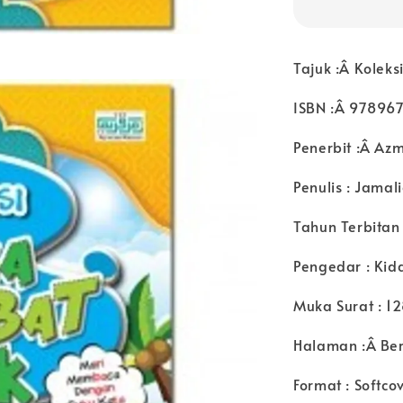
Tajuk :Â Koleks
ISBN :Â 97896
Penerbit :Â Azm
Penulis : Jamal
Tahun Terbitan
Pengedar : Kid
Muka Surat : 1
Halaman :Â Be
Format : Softco