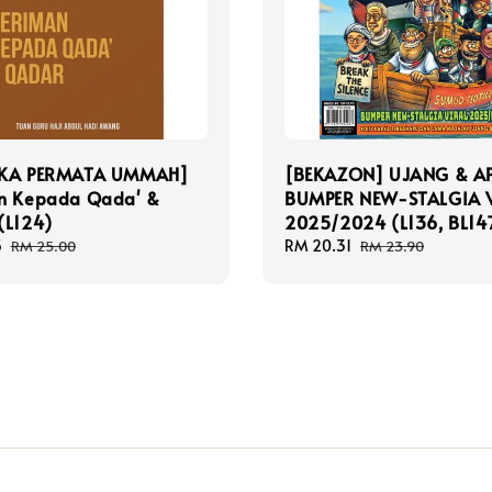
AKA PERMATA UMMAH]
[BEKAZON] UJANG & A
n Kepada Qada' &
BUMPER NEW-STALGIA 
(L124)
2025/2024 (L136, BL14
5
Regular
Sale
RM 20.31
Regular
RM 25.00
RM 23.90
price
price
price