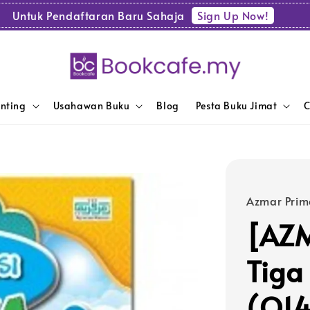
Sign Up Now!
Untuk Pendaftaran Baru Sahaja
enting
Usahawan Buku
Blog
Pesta Buku Jimat
C
Azmar Prim
[AZM
Tiga
(Q14