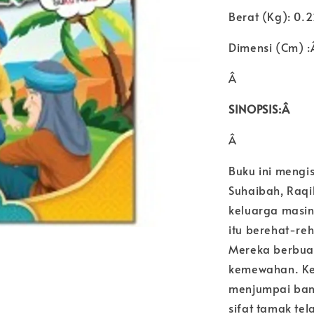
Berat (Kg): 0.
Dimensi (Cm) :Â
Â
SINOPSIS:Â
Â
Buku ini mengi
Suhaibah, Raqi
keluarga masin
itu berehat-re
Mereka berbua
kemewahan. Ke
menjumpai bany
sifat tamak tel