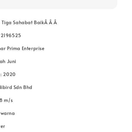
i Tiga Sahabat BaikÂ Â Â
72196525
ar Prima Enterprise
iah Juni
 : 2020
dibird Sdn Bhd
28 m/s
rwarna
ver