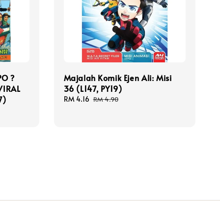
PO ?
Majalah Komik Ejen Ali: Misi
VIRAL
36 (L147, PY19)
7)
Sale
RM 4.16
Regular
RM 4.90
price
price