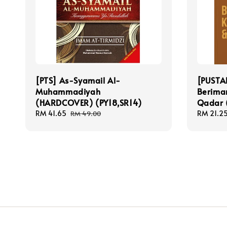
[PTS] As-Syamail Al-
[PUST
Muhammadiyah
Berima
(HARDCOVER) (PY18,SR14)
Qadar 
Sale
RM 41.65
Regular
Sale
RM 21.2
RM 49.00
price
price
price