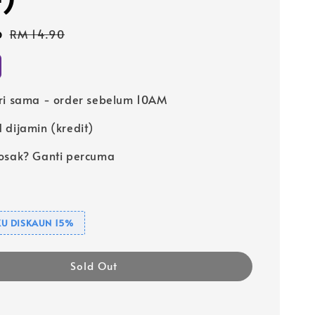
6
Regular
RM 14.90
price
ri sama - order sebelum 10AM
 dijamin (kredit)
osak? Ganti percuma
U DISKAUN 15%
Sold Out