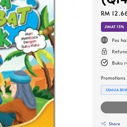
Sale
RM 12.6
price
JIMAT 15%
Pos ha
Refund
Buku r
Promotions
SEMUA BUK
Share