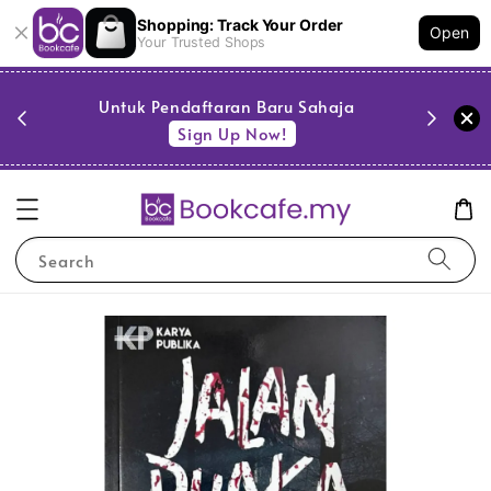
Shopping: Track Your Order
Open
Your Trusted Shops
PESTA 
)
Untuk Pendaftaran Baru Sahaja
se
Sign Up Now!
Search