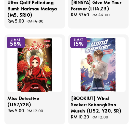
Ultra Qalif Pelindung
[RINSYA] Give Me Your
Bumi: Harimau Malaya
Forever (L114,Z3)
(M5, SR10)
Sale
RM 37.40
Regular
RM 44.00
Sale
RM 5.00
Regular
price
price
RM 14.00
price
price
JIMAT
JIMAT
58%
15%
Miss Detective
[BOOKIUT] Wind
(L157,Y28)
Seeker: Kebangkitan
Musuh (L152, Y20, SR)
Sale
RM 5.00
Regular
RM 12.00
price
price
Sale
RM 10.20
Regular
RM 12.00
price
price