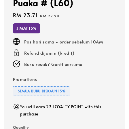
Puaka # (L60)
Sale
RM 23.71
Regular
RM 27.90
price
price
JIMAT 15%
Pos hari sama - order sebelum 10AM
Refund dijamin (kredit)
Buku rosak? Ganti percuma
Promotions
SEMUA BUKU DISKAUN 15%
You will earn 23 LOYALTY POINT with this
purchase
Quantity