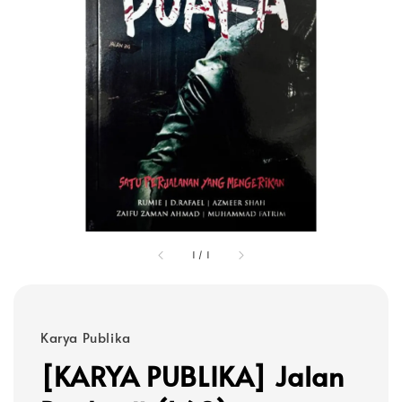
1
/
1
Karya Publika
[KARYA PUBLIKA] Jalan