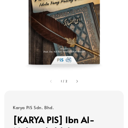
1
/
2
Karya PiS Sdn. Bhd.
[KARYA PIS] Ibn Al-