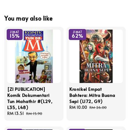
You may also like
JIMAT
JIMAT
15%
62%
[ZI PUBLICATION]
Kronikel Empat
Komik Dokumentari
Bahtera: Mitra Buana
Tun Mahathir #(L29,
Sepi (L172, G9)
L35, L48)
Sale
RM 10.00
Regular
RM 26.00
Sale
RM 13.51
Regular
price
price
RM 15.90
price
price