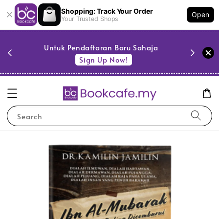
Shopping: Track Your Order
Open
Your Trusted Shops
PESTA 
)
Untuk Pendaftaran Baru Sahaja
se
Sign Up Now!
Search