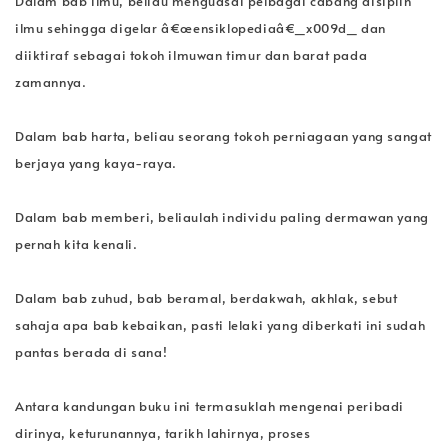
Dalam bab ilmu, beliau menguasai pelbagai cabang disiplin
ilmu sehingga digelar â€œensiklopediaâ€_x009d_ dan
diiktiraf sebagai tokoh ilmuwan timur dan barat pada
zamannya.
Dalam bab harta, beliau seorang tokoh perniagaan yang sangat
berjaya yang kaya-raya.
Dalam bab memberi, beliaulah individu paling dermawan yang
pernah kita kenali.
Dalam bab zuhud, bab beramal, berdakwah, akhlak, sebut
sahaja apa bab kebaikan, pasti lelaki yang diberkati ini sudah
pantas berada di sana!
Antara kandungan buku ini termasuklah mengenai peribadi
dirinya, keturunannya, tarikh lahirnya, proses