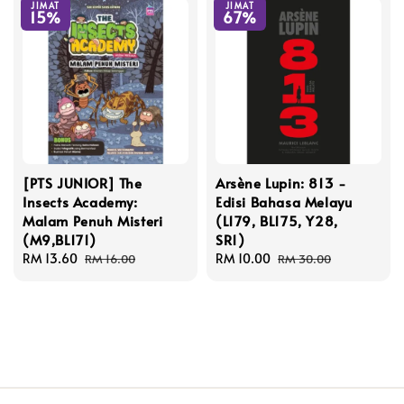
JIMAT
JIMAT
15%
67%
[PTS JUNIOR] The
Arsène Lupin: 813 -
Insects Academy:
Edisi Bahasa Melayu
Malam Penuh Misteri
(L179, BL175, Y28,
(M9,BL171)
SR1)
Sale
RM 13.60
Regular
Sale
RM 10.00
Regular
RM 16.00
RM 30.00
price
price
price
price