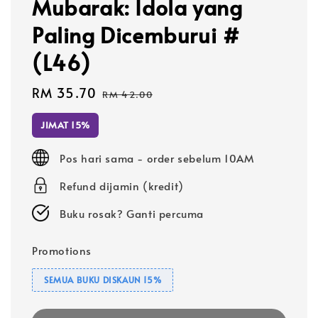
Mubarak: Idola yang
Paling Dicemburui #
(L46)
Sale
RM 35.70
Regular
RM 42.00
price
price
JIMAT 15%
Pos hari sama - order sebelum 10AM
Refund dijamin (kredit)
Buku rosak? Ganti percuma
Promotions
SEMUA BUKU DISKAUN 15%