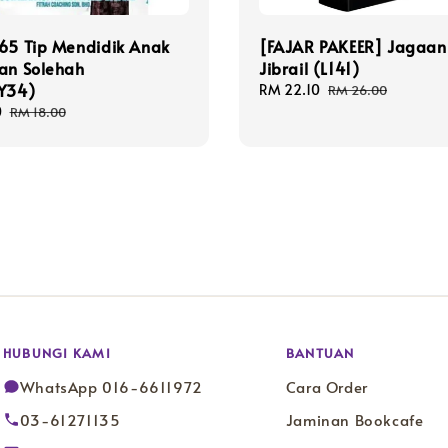
65 Tip Mendidik Anak
[FAJAR PAKEER] Jagaan
an Solehah
Jibrail (L141)
PY34)
Sale
RM 22.10
Regular
RM 26.00
price
price
0
Regular
RM 18.00
price
HUBUNGI KAMI
BANTUAN
WhatsApp 016-6611972
Cara Order
03-61271135
Jaminan Bookcafe