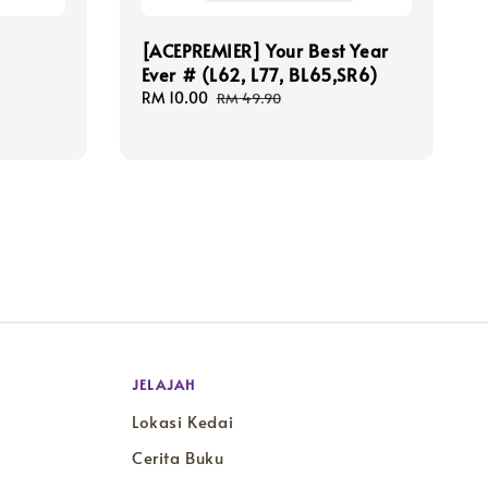
[ACEPREMIER] Your Best Year
Ever # (L62, L77, BL65,SR6)
Sale
RM 10.00
Regular
RM 49.90
price
price
JELAJAH
Lokasi Kedai
Cerita Buku