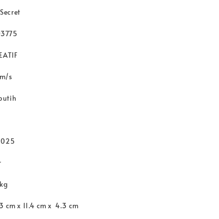
e Secret
03775
REATIF
 m/s
putih
h
2025
r
 kg
3 cm x 11.4 cm x 4.3 cm