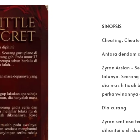
SINOPSIS
Cheating. Cheate
Antara dendam d
Zyran Arslan - S
lalunya. Seorang
dia masih tidak 
perkahwinannya g
Dia curang.
Zyran sentiasa t
dihantui oleh dua