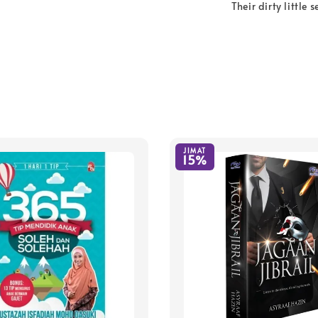
Their dirty little s
JIMAT
15%