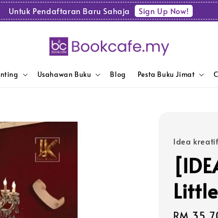
Sign Up Now!
Untuk Pendaftaran Baru Sahaja
enting
Usahawan Buku
Blog
Pesta Buku Jimat
C
Idea kreati
[IDE
Littl
Sale
RM 35.7