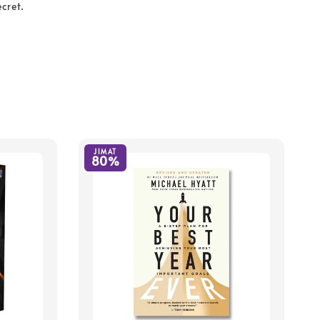
ecret.
JIMAT
80%