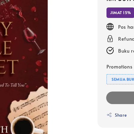
price
JIMAT 15%
Pos ha
Refund
Buku r
Promotions
SEMUA BUK
Share