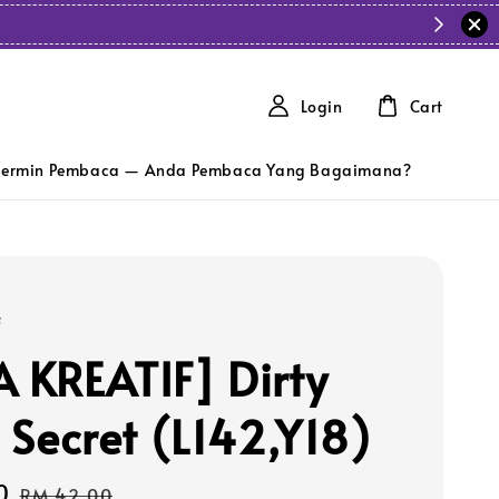
Login
Cart
ermin Pembaca — Anda Pembaca Yang Bagaimana?
f
A KREATIF] Dirty
e Secret (L142,Y18)
0
Regular
RM 42.00