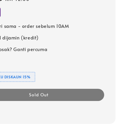
price
ri sama - order sebelum 10AM
 dijamin (kredit)
osak? Ganti percuma
U DISKAUN 15%
Sold Out