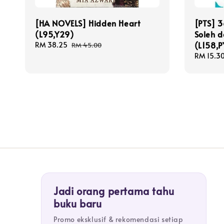
[HA NOVELS] Hidden Heart
[PTS] 3
(L95,Y29)
Soleh d
(L158,
Sale
RM 38.25
Regular
RM 45.00
price
price
Sale
RM 15.3
price
Jadi orang pertama tahu
buku baru
Promo eksklusif & rekomendasi setiap