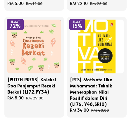
Sale
RM 5.00
Regular
Sale
RM 22.10
Regular
RM 12.00
RM 26.00
price
price
price
price
JIMAT
JIMAT
72%
15%
[PUTEH PRESS] Koleksi
[PTS] Motivate Like
Doa Penjemput Rezeki
Muhammad: Teknik
Berkat (L172,PY34)
Menerapkan Nilai
Positif dalam Diri
Sale
RM 8.00
Regular
RM 29.00
(L176, Y48,SR10)
price
price
Sale
RM 34.00
Regular
RM 40.00
price
price