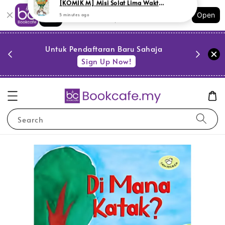
Shopping: Track Your Order
Open
Your Trusted Shops
PESTA 
)
Untuk Pendaftaran Baru Sahaja
se
Sign Up Now!
Search