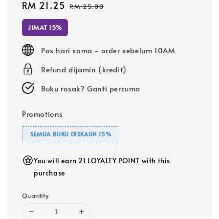
Sale
RM 21.25
Regular
RM 25.00
price
price
JIMAT 15%
Pos hari sama - order sebelum 10AM
Refund dijamin (kredit)
Buku rosak? Ganti percuma
Promotions
SEMUA BUKU DISKAUN 15%
You will earn 21 LOYALTY POINT with this
purchase
Quantity