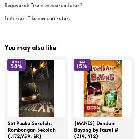
Berjayakah Tiko menemukan katak?
lkuti kisah Tiko mencari katak.
You may also like
JIMAT
JIMAT
58%
15%
Siri Puaka Sekolah:
[MANES] Dendam
Rombongan Sekolah
Bayang by Fazrol #
(L172,Y59, SR)
(Z19, Y12)