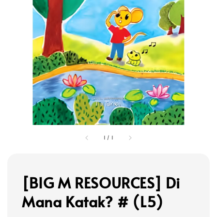
1
/
1
[BIG M RESOURCES] Di
Mana Katak? # (L5)