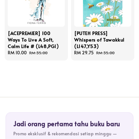
[ACEPREMIER] 100
[PUTEH PRESS]
Ways To Live A Soft,
Whispers of Tawakkul
Calm Life # (L48,PG1)
(L147,Y53)
Sale
RM 10.00
Regular
Sale
RM 29.75
Regular
RM 35.00
RM 35.00
price
price
price
price
Jadi orang pertama tahu buku baru
Promo eksklusif & rekomendasi setiap minggu —