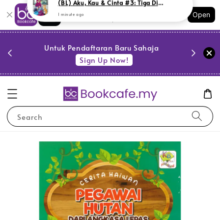
Shopping: Track Your Order
Open
Your Trusted Shops
PESTA 
)
Untuk Pendaftaran Baru Sahaja
se
Sign Up Now!
Search