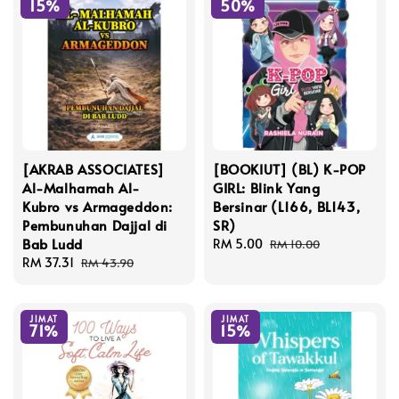
15%
50%
[AKRAB ASSOCIATES]
[BOOKIUT] (BL) K-POP
Al-Malhamah Al-
GIRL: Blink Yang
Kubro vs Armageddon:
Bersinar (L166, BL143,
Pembunuhan Dajjal di
SR)
Bab Ludd
Sale
RM 5.00
Regular
RM 10.00
Sale
RM 37.31
Regular
price
price
RM 43.90
price
price
JIMAT
JIMAT
71%
15%