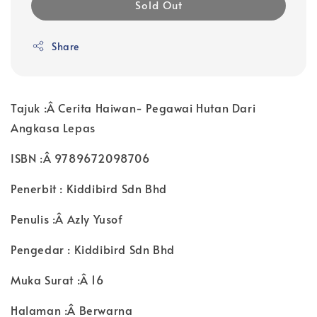
Sold Out
Share
Tajuk :Â Cerita Haiwan- Pegawai Hutan Dari
Angkasa Lepas
ISBN :Â 9789672098706
Penerbit : Kiddibird Sdn Bhd
Penulis :Â Azly Yusof
Pengedar : Kiddibird Sdn Bhd
Muka Surat :Â 16
Halaman :Â Berwarna