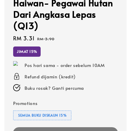
Haiwan- Pegawai Hutan
Dari Angkasa Lepas
(Q13)
Sale
RM 3.31
Regular
RM 3.90
price
price
JIMAT 15%
Pos hari sama - order sebelum 10AM
Refund dijamin (kredit)
Buku rosak? Ganti percuma
Promotions
SEMUA BUKU DISKAUN 15%