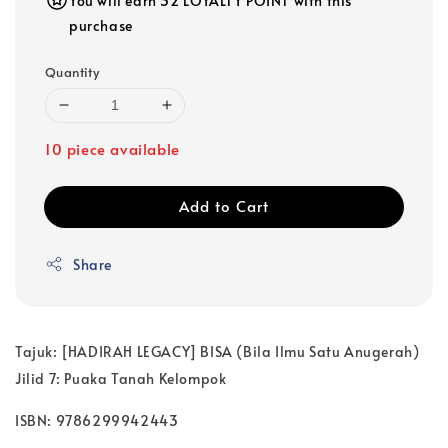
You will earn 32 LOYALTY POINT with this
purchase
Quantity
10 piece available
Add to Cart
Share
Tajuk: [HADIRAH LEGACY] BISA (Bila Ilmu Satu Anugerah)
Jilid 7: Puaka Tanah Kelompok
ISBN: 9786299942443