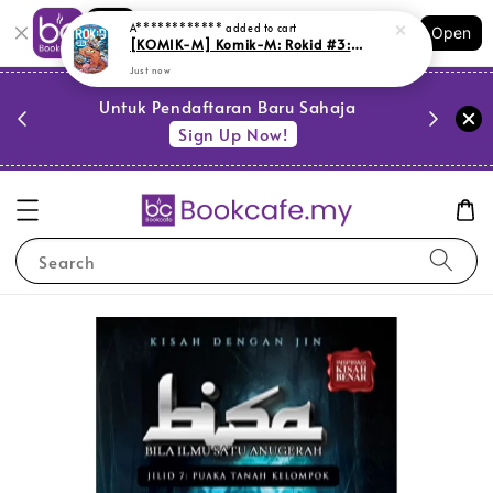
Shopping: Track Your Order
Open
Your Trusted Shops
PESTA 
)
Untuk Pendaftaran Baru Sahaja
se
Sign Up Now!
Search