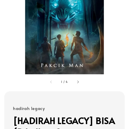
1
/
4
hadirah legacy
[HADIRAH LEGACY] BISA