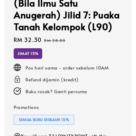
(Bila Ilmu Satu
Anugerah) Jilid 7: Puaka
Tanah Kelompok (L90)
Sale
RM 32.30
Regular
RM 38.00
price
price
JIMAT 15%
Pos hari sama - order sebelum 10AM
Refund dijamin (kredit)
Buku rosak? Ganti percuma
Promotions
SEMUA BUKU DISKAUN 15%