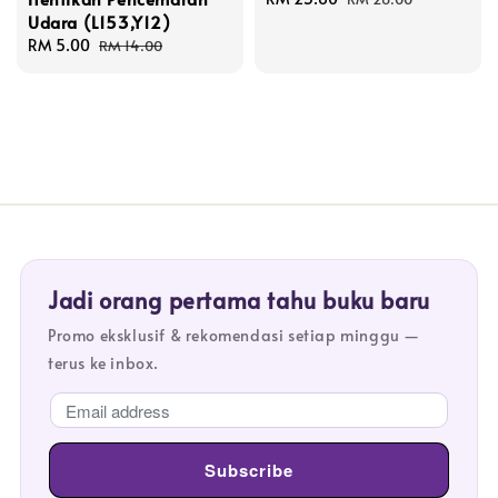
Udara (L153,Y12)
price
price
Sale
RM 5.00
Regular
RM 14.00
price
price
Jadi orang pertama tahu buku baru
Promo eksklusif & rekomendasi setiap minggu —
terus ke inbox.