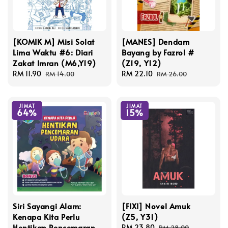
[KOMIK M] Misi Solat
[MANES] Dendam
Lima Waktu #6: Diari
Bayang by Fazrol #
Zakat Imran (M6,Y19)
(Z19, Y12)
Sale
RM 11.90
Regular
Sale
RM 22.10
Regular
RM 14.00
RM 26.00
price
price
price
price
JIMAT
JIMAT
64%
15%
Siri Sayangi Alam:
[FIXI] Novel Amuk
Kenapa Kita Perlu
(Z5, Y31)
Hentikan Pencemaran
Sale
RM 23.80
Regular
RM 28.00