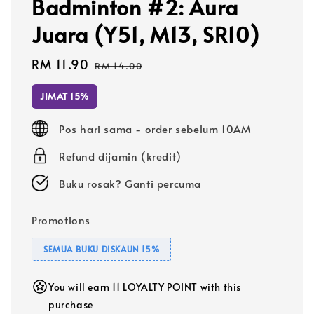
Badminton #2: Aura
Juara (Y51, M13, SR10)
Sale
RM 11.90
Regular
RM 14.00
price
price
JIMAT 15%
Pos hari sama - order sebelum 10AM
Refund dijamin (kredit)
Buku rosak? Ganti percuma
Promotions
SEMUA BUKU DISKAUN 15%
You will earn 11 LOYALTY POINT with this
purchase