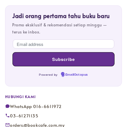
Jadi orang pertama tahu buku baru
Promo eksklusif & rekomendasi setiap minggu —
terus ke inbox.
Powered by
EmailOctopus
HUBUNGI KAMI
WhatsApp 016-6611972
03-61271135
orders@bookcafe.com.my