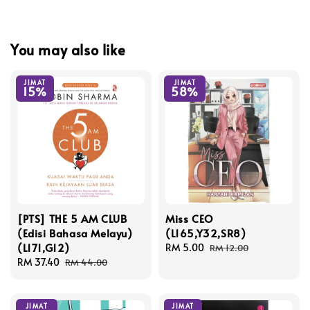
You may also like
JIMAT
JIMAT
15%
58%
[PTS] THE 5 AM CLUB
Miss CEO
(Edisi Bahasa Melayu)
(L165,Y32,SR8)
(L171,G12)
Sale
RM 5.00
Regular
RM 12.00
Sale
RM 37.40
Regular
price
price
RM 44.00
price
price
JIMAT
JIMAT