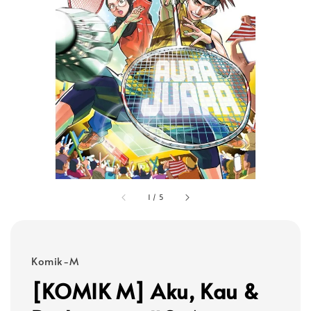
1
/
5
Komik-M
[KOMIK M] Aku, Kau &