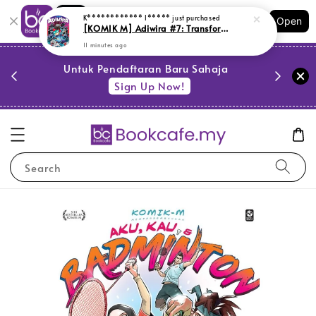
Shopping: Track Your Order
Open
Your Trusted Shops
PESTA 
)
Untuk Pendaftaran Baru Sahaja
se
Sign Up Now!
Search