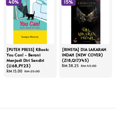
40%
15%
[PUTEH PRESS] KBook:
[RINSYA] DIA LAKARAN
You Can! - Berani
INDAH (NEW COVER)
Menjadi Diri Sendiri
(Z18,Q17,Y45)
(L168,PY23)
Sale
RM 38.25
Regular
RM 45.00
Sale
RM 15.00
Regular
price
price
RM 25.00
price
price