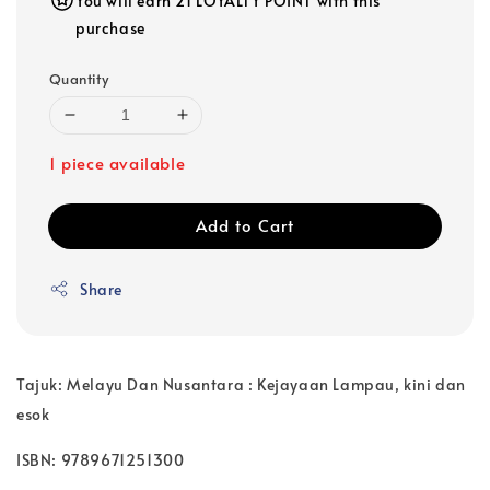
You will earn 21 LOYALTY POINT with this
purchase
Quantity
1 piece available
Add to Cart
Share
Tajuk: Melayu Dan Nusantara : Kejayaan Lampau, kini dan
esok
ISBN: 9789671251300