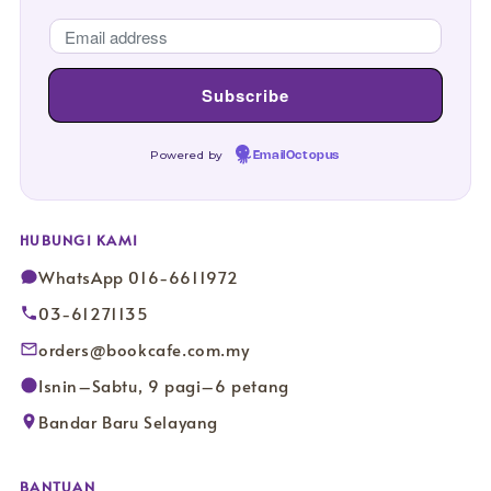
Powered by
EmailOctopus
HUBUNGI KAMI
WhatsApp 016-6611972
03-61271135
orders@bookcafe.com.my
Isnin–Sabtu, 9 pagi–6 petang
Bandar Baru Selayang
BANTUAN