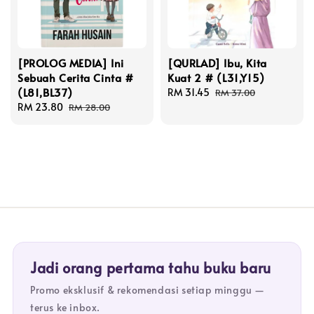
[PROLOG MEDIA] Ini
[QURLAD] Ibu, Kita
Sebuah Cerita Cinta #
Kuat 2 # (L31,Y15)
(L81,BL37)
Sale
RM 31.45
Regular
RM 37.00
Sale
RM 23.80
Regular
price
price
RM 28.00
price
price
Jadi orang pertama tahu buku baru
Promo eksklusif & rekomendasi setiap minggu —
terus ke inbox.