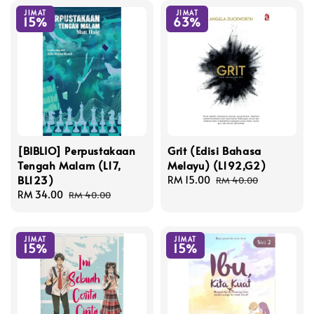
JIMAT
JIMAT
15%
63%
[BIBLIO] Perpustakaan
Grit (Edisi Bahasa
Tengah Malam (L17,
Melayu) (L192,G2)
BL123)
Sale
RM 15.00
Regular
RM 40.00
Sale
RM 34.00
Regular
price
price
RM 40.00
price
price
JIMAT
JIMAT
15%
15%