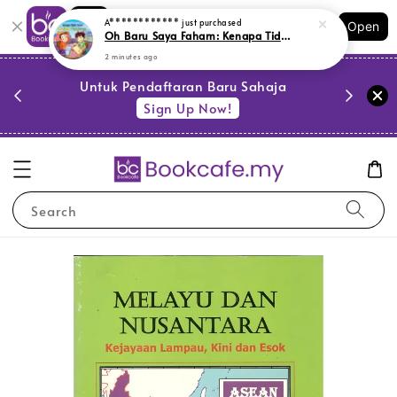
Shopping: Track Your Order
A************
just purchased
Open
Your Trusted Shops
Oh Baru Saya Faham: Kenapa Tidak Boleh Abaikan Pelajaran (L189)
2 minutes ago
PESTA 
)
Untuk Pendaftaran Baru Sahaja
se
Sign Up Now!
Search