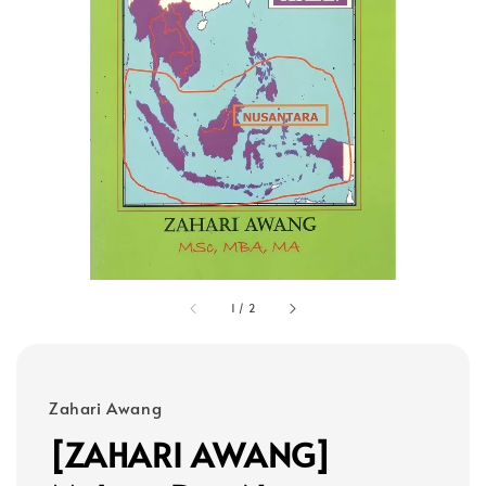
1
/
2
Zahari Awang
[ZAHARI AWANG]