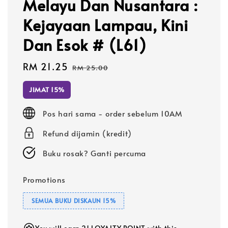
Melayu Dan Nusantara :
Kejayaan Lampau, Kini
Dan Esok # (L61)
Sale
RM 21.25
Regular
RM 25.00
price
price
JIMAT 15%
Pos hari sama - order sebelum 10AM
Refund dijamin (kredit)
Buku rosak? Ganti percuma
Promotions
SEMUA BUKU DISKAUN 15%