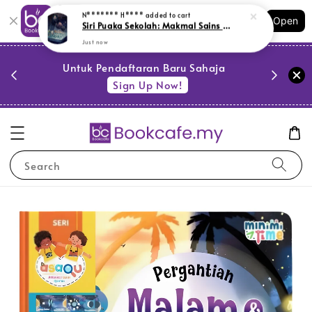
Shopping: Track Your Order
Open
Your Trusted Shops
PESTA 
)
Untuk Pendaftaran Baru Sahaja
se
Sign Up Now!
Search