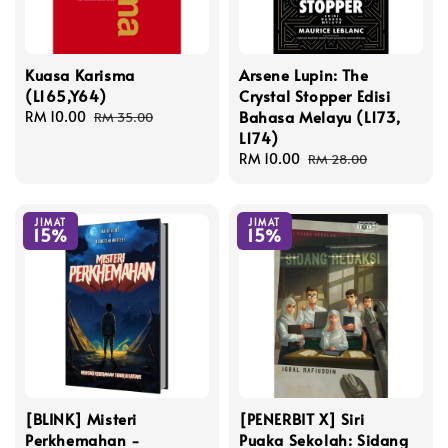
Kuasa Karisma
Arsene Lupin: The
(L165,Y64)
Crystal Stopper Edisi
Bahasa Melayu (L173,
Sale
RM 10.00
Regular
RM 35.00
L174)
price
price
Sale
RM 10.00
Regular
RM 28.00
price
price
JIMAT
JIMAT
15%
15%
[BLINK] Misteri
[PENERBIT X] Siri
Perkhemahan -
Puaka Sekolah: Sidang