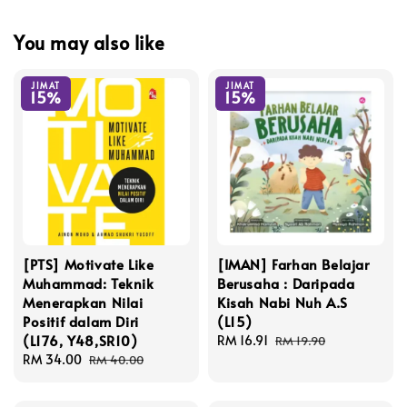
You may also like
JIMAT
JIMAT
15%
15%
[PTS] Motivate Like
[IMAN] Farhan Belajar
Muhammad: Teknik
Berusaha : Daripada
Menerapkan Nilai
Kisah Nabi Nuh A.S
Positif dalam Diri
(L15)
(L176, Y48,SR10)
Sale
RM 16.91
Regular
RM 19.90
Sale
RM 34.00
Regular
price
price
RM 40.00
price
price