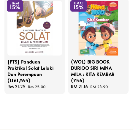
JIMAT
JIMAT
15%
15%
[PTS] Panduan
(WOL) BIG BOOK
Praktikal Solat Lelaki
DURIOO SIRI MINA
Dan Perempuan
MILA : KITA KEMBAR
(L161,Y65)
(Y56)
Sale
RM 21.25
Regular
Sale
RM 21.16
Regular
RM 25.00
RM 24.90
price
price
price
price