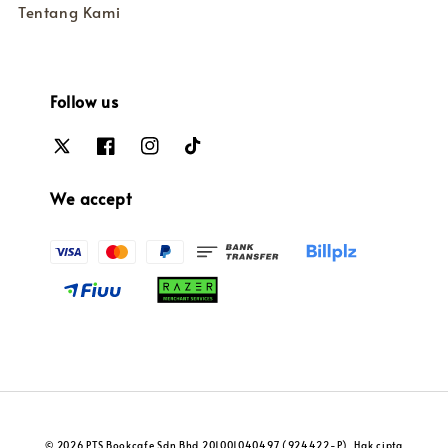
Tentang Kami
Follow us
We accept
© 2026 PTS Bookcafe Sdn Bhd 201001040497 (924422-P). Hak cipta