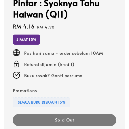
Pintar : Syoknya Tahu
Haiwan (Q11)
Sale
RM 4.16
Regular
RM 4.90
price
price
JIMAT 15%
Pos hari sama - order sebelum 10AM
Refund dijamin (kredit)
Buku rosak? Ganti percuma
Promotions
SEMUA BUKU DISKAUN 15%
Sold Out