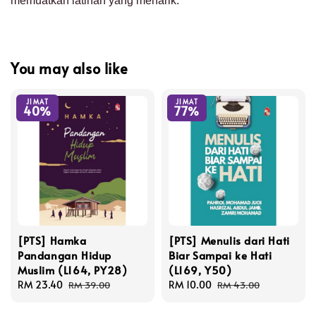
memuatkan latihan yang menarik.
You may also like
JIMAT
JIMAT
40%
77%
[PTS] Hamka
[PTS] Menulis dari Hati
Pandangan Hidup
Biar Sampai ke Hati
Muslim (L164, PY28)
(L169, Y50)
Sale
RM 23.40
Regular
Sale
RM 10.00
Regular
RM 39.00
RM 43.00
price
price
price
price