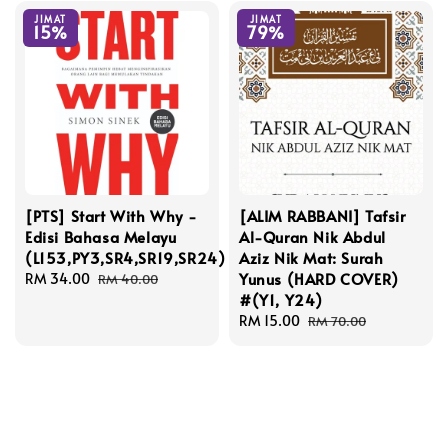
JIMAT
JIMAT
15%
79%
[PTS] Start With Why -
[ALIM RABBANI] Tafsir
Edisi Bahasa Melayu
Al-Quran Nik Abdul
(L153,PY3,SR4,SR19,SR24)
Aziz Nik Mat: Surah
Yunus (HARD COVER)
Sale
RM 34.00
Regular
RM 40.00
#(Y1, Y24)
price
price
Sale
RM 15.00
Regular
RM 70.00
price
price