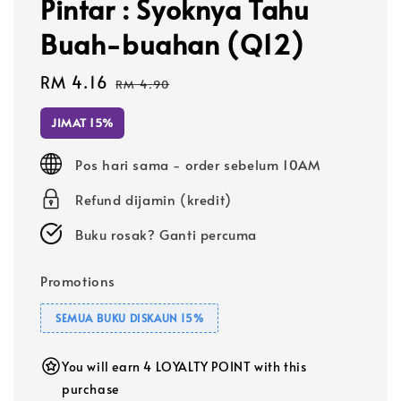
Pintar : Syoknya Tahu
Buah-buahan (Q12)
Sale
RM 4.16
Regular
RM 4.90
price
price
JIMAT 15%
Pos hari sama - order sebelum 10AM
Refund dijamin (kredit)
Buku rosak? Ganti percuma
Promotions
SEMUA BUKU DISKAUN 15%
You will earn 4 LOYALTY POINT with this
purchase