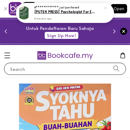
Shopping: Track Your Order
A************
just purchased
Open
Your Trusted Shops
[PUTEH PRESS] Psychologist For Everyone (L157,BL151,G7,SR12)
8 minutes ago
PESTA 
)
Untuk Pendaftaran Baru Sahaja
se
Sign Up Now!
Search