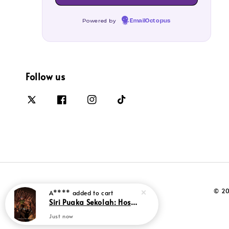
Powered by
EmailOctopus
Follow us
© 20
A****
added to cart
Siri Puaka Sekolah: Hostel (L175,BL179,SR13)