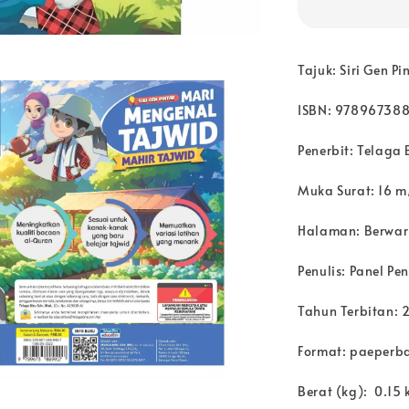
Tajuk: Siri Gen P
ISBN: 97896738
Penerbit: Telaga 
Muka Surat: 16 m
Halaman: Berwa
Penulis: Panel Pe
Tahun Terbitan: 
Format: paeperb
Berat (kg): 0.15 