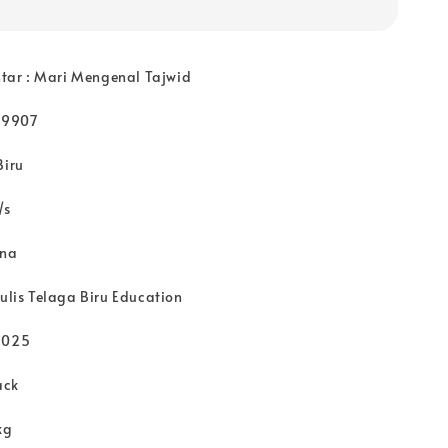
intar : Mari Mengenal Tajwid
89907
Biru
/s
rna
nulis Telaga Biru Education
2025
ack
kg