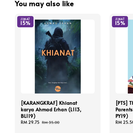
You may also like
JIMAT
JIMAT
15%
15%
[KARANGKRAF] Khianat
[PTS] T
karya Ahmad Erhan (L113,
Parents
BL119)
PY19)
Sale
RM 29.75
Regular
Sale
RM 25.5
RM 35.00
price
price
price