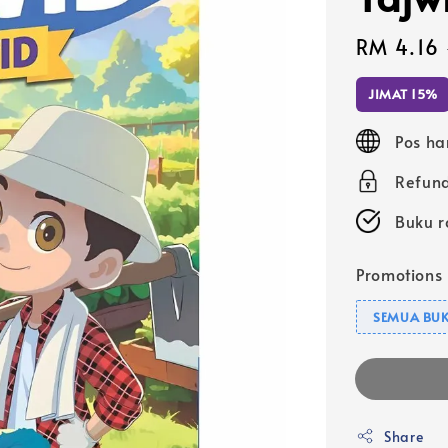
Sale
RM 4.16
price
JIMAT 15%
Pos ha
Refund
Buku r
Promotions
SEMUA BUK
Share