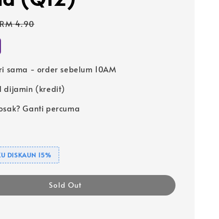
Regular
RM 4.90
price
ri sama - order sebelum 10AM
 dijamin (kredit)
osak? Ganti percuma
U DISKAUN 15%
Sold Out