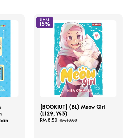
JIMAT
15%
n
[BOOKIUT] (BL) Meow Girl
n
(L129, Y43)
pan
Sale
RM 8.50
Regular
RM 10.00
price
price