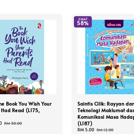
JIMAT
58%
he Book You Wish Your
Saintis Cilik: Rayyan da
 Had Read (L175,
Teknologi Maklumat da
Komunikasi Masa Hada
(L187)
0
Regular
RM 30.00
price
Sale
RM 5.00
Regular
RM 12.00