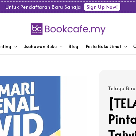
Sign Up Now!
Untuk Pendaftaran Baru Sahaja
enting
Usahawan Buku
Blog
Pesta Buku Jimat
C
Telaga Biru
[TEL
Pint
Tajw