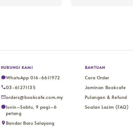
price
price
HUBUNGI KAMI
BANTUAN
WhatsApp 016-6611972
Cara Order
03-61271135
Jaminan Bookcafe
orders@bookcafe.com.my
Pulangan & Refund
Isnin–Sabtu, 9 pagi–6
Soalan Lazim (FAQ)
petang
Bandar Baru Selayang