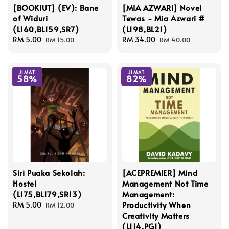
[BOOKIUT] (EV): Bane
[MIA AZWARI] Novel
of Widuri
Tewas - Mia Azwari #
(L160,BL159,SR7)
(L198,BL21)
Sale
RM 5.00
Regular
Sale
RM 34.00
Regular
RM 15.00
RM 40.00
price
price
price
price
JIMAT
JIMAT
58%
82%
Siri Puaka Sekolah:
[ACEPREMIER] Mind
Hostel
Management Not Time
(L175,BL179,SR13)
Management:
Productivity When
Sale
RM 5.00
Regular
RM 12.00
Creativity Matters
price
price
(L114,PG1)