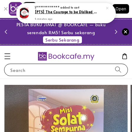
Shopping: Track Your Order
S************
added to cart
Open
Your Trusted Shops
[PTS] The Courage to be Disliked (Edisi Bahasa Melayu) (L156, Y65)
4 minutes ago
PESTA BUKU JIMAT @ BOOKCAFE — buku
serendah RM5! Serbu sekarang
Serbu Sekarang
Search