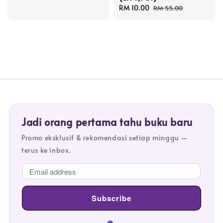
Sale
RM 10.00
Regular
RM 55.00
price
price
Jadi orang pertama tahu buku baru
Promo eksklusif & rekomendasi setiap minggu —
terus ke inbox.