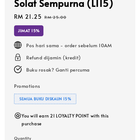
Solat Sempurna (L115)
Sale
RM 21.25
Regular
RM 25.00
price
price
JIMAT 15%
Pos hari sama - order sebelum 10AM
Refund dijamin (kredit)
Buku rosak? Ganti percuma
Promotions
SEMUA BUKU DISKAUN 15%
You will earn 21 LOYALTY POINT with this
purchase
Quantity