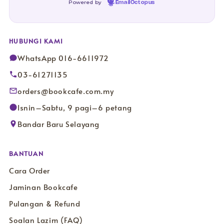
Powered by
EmailOctopus
HUBUNGI KAMI
WhatsApp 016-6611972
03-61271135
orders@bookcafe.com.my
Isnin–Sabtu, 9 pagi–6 petang
Bandar Baru Selayang
BANTUAN
Cara Order
Jaminan Bookcafe
Pulangan & Refund
Soalan Lazim (FAQ)