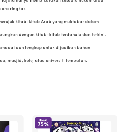
 tajwid hanya membicarakan sesuatu hukum atau
ara ringkas.
 merujuk kitab-kitab Arab yang muktabar dalam
abungkan dengan kitab-kitab terdahulu dan terkini.
memadai dan lengkap untuk dijadikan bahan
u, masjid, kolej atau universiti tempatan.
JIMAT
75%