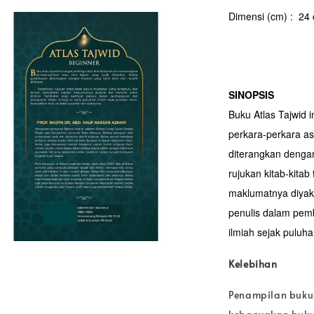
Dimensi (cm) : 24
SINOPSIS
Buku Atlas Tajwid i
perkara-perkara as
diterangkan dengan
rujukan kitab-kitab
maklumatnya diyaki
penulis dalam pemb
ilmiah sejak puluh
Kelebihan
Penampilan buku 