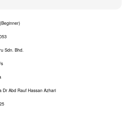
 (Beginner)
053
iru Sdn. Bhd.
/s
a
ya Dr Abd Rauf Hassan Azhari
025