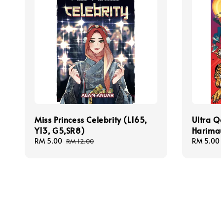
Miss Princess Celebrity (L165,
Ultra Q
Y13, G5,SR8)
Harima
Sale
RM 5.00
Regular
Sale
RM 5.00
RM 12.00
price
price
price