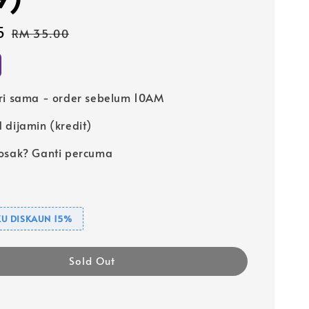
5
Regular
RM 35.00
price
ri sama - order sebelum 10AM
 dijamin (kredit)
osak? Ganti percuma
U DISKAUN 15%
Sold Out