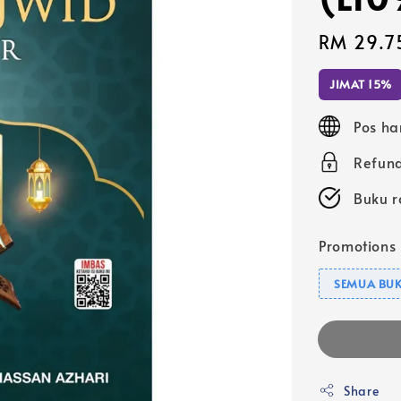
Sale
RM 29.7
price
JIMAT 15%
Pos ha
Refund
Buku r
Promotions
SEMUA BUK
Share