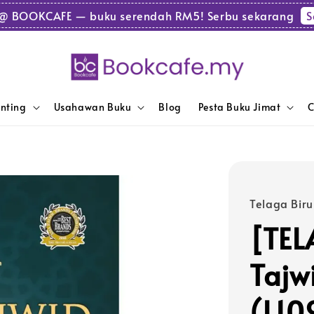
S
@ BOOKCAFE — buku serendah RM5! Serbu sekarang
enting
Usahawan Buku
Blog
Pesta Buku Jimat
C
Telaga Biru
[TEL
Tajw
(L10