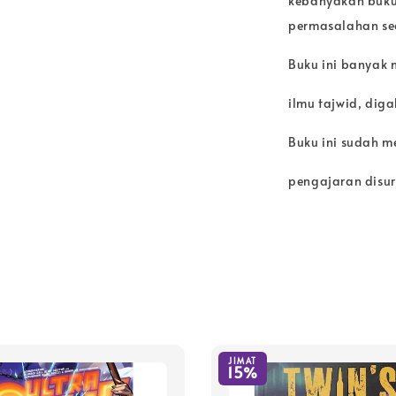
kebanyakan buku
permasalahan sec
Buku ini banyak
ilmu tajwid, dig
Buku ini sudah 
pengajaran disura
JIMAT
15%