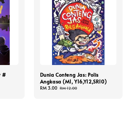
y #
Dunia Conteng Jas: Polis
Angkasa (M1, Y16,Y12,SR10)
Sale
RM 3.00
Regular
RM 12.00
price
price