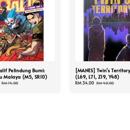
alif Pelindung Bumi:
[MANES] Twin's Territor
u Malaya (M5, SR10)
(L69, L71, Z19, Y48)
Regular
Sale
RM 34.00
Regular
RM 14.00
RM 40.00
price
price
price