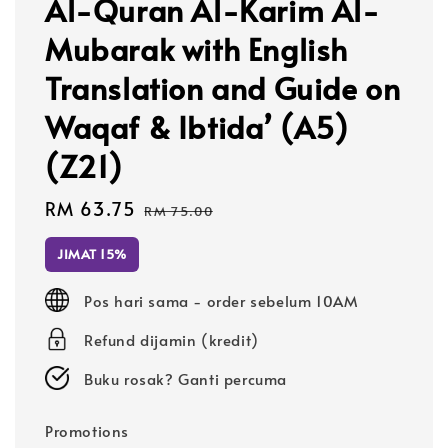
Al-Quran Al-Karim Al-
Mubarak with English
Translation and Guide on
Waqaf & Ibtida’ (A5)
(Z21)
Sale
RM 63.75
Regular
RM 75.00
price
price
JIMAT 15%
Pos hari sama - order sebelum 10AM
Refund dijamin (kredit)
Buku rosak? Ganti percuma
Promotions