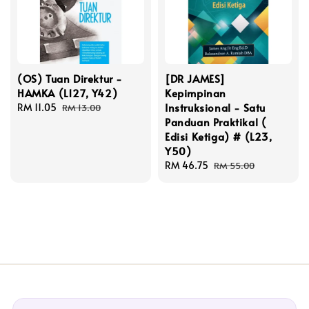
(OS) Tuan Direktur -
[DR JAMES]
HAMKA (L127, Y42)
Kepimpinan
Instruksional - Satu
Sale
RM 11.05
Regular
RM 13.00
Panduan Praktikal (
price
price
Edisi Ketiga) # (L23,
Y50)
Sale
RM 46.75
Regular
RM 55.00
price
price