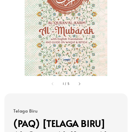
1
/
5
Telaga Biru
(PAQ) [TELAGA BIRU]