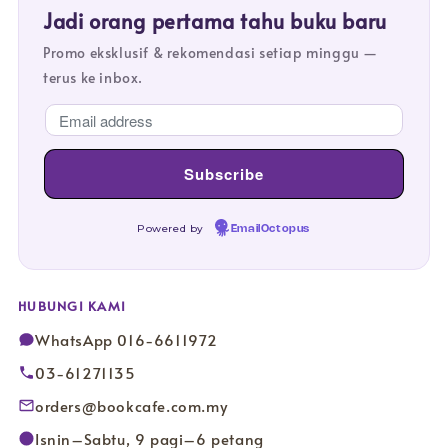
Jadi orang pertama tahu buku baru
Promo eksklusif & rekomendasi setiap minggu —
terus ke inbox.
Powered by
EmailOctopus
HUBUNGI KAMI
WhatsApp 016-6611972
03-61271135
orders@bookcafe.com.my
Isnin–Sabtu, 9 pagi–6 petang