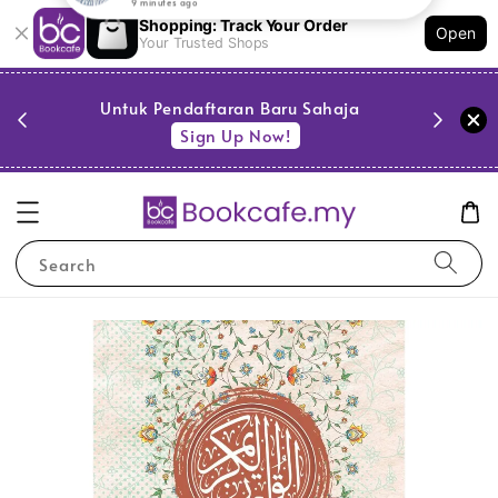
Shopping: Track Your Order
Open
Your Trusted Shops
PESTA 
)
Untuk Pendaftaran Baru Sahaja
se
Sign Up Now!
Search