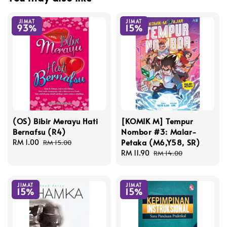
JIMAT
JIMAT
93%
15%
(OS) Bibir Merayu Hati
[KOMIK M] Tempur
Bernafsu (R4)
Nombor #3: Malar-
Petaka (M6,Y58, SR)
Sale
RM 1.00
Regular
RM 15.00
price
price
Sale
RM 11.90
Regular
RM 14.00
price
price
JIMAT
JIMAT
15%
15%