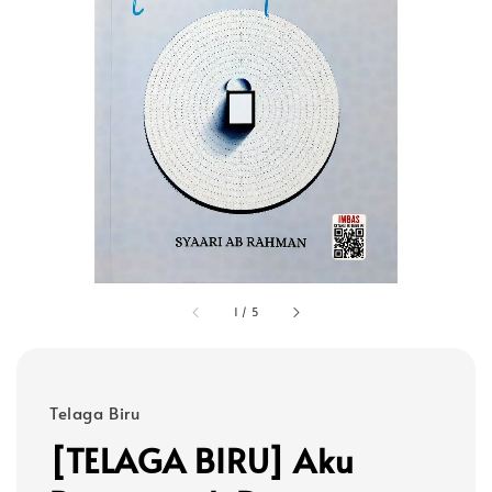
1
/
5
Telaga Biru
[TELAGA BIRU] Aku