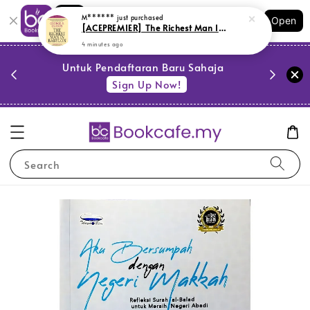
Shopping: Track Your Order
Open
Your Trusted Shops
PESTA 
)
Untuk Pendaftaran Baru Sahaja
se
Sign Up Now!
Search