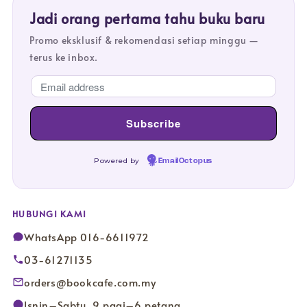
Jadi orang pertama tahu buku baru
Promo eksklusif & rekomendasi setiap minggu —
terus ke inbox.
Powered by
EmailOctopus
HUBUNGI KAMI
WhatsApp 016-6611972
03-61271135
orders@bookcafe.com.my
Isnin–Sabtu, 9 pagi–6 petang