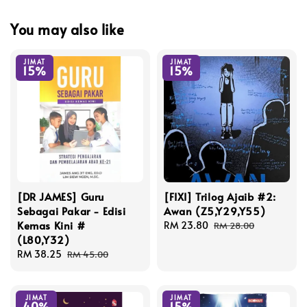
You may also like
JIMAT
JIMAT
15%
15%
[DR JAMES] Guru
[FIXI] Trilog Ajaib #2:
Sebagai Pakar - Edisi
Awan (Z5,Y29,Y55)
Kemas Kini #
Sale
RM 23.80
Regular
RM 28.00
(L80,Y32)
price
price
Sale
RM 38.25
Regular
RM 45.00
price
price
JIMAT
JIMAT
40%
15%