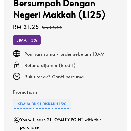
Bersumpah Dengan
Negeri Makkah (L125)
Sale
RM 21.25
Regular
RM 25.00
price
price
JIMAT 15%
Pos hari sama - order sebelum 10AM
Refund dijamin (kredit)
Buku rosak? Ganti percuma
Promotions
SEMUA BUKU DISKAUN 15%
You will earn 21 LOYALTY POINT with this
purchase