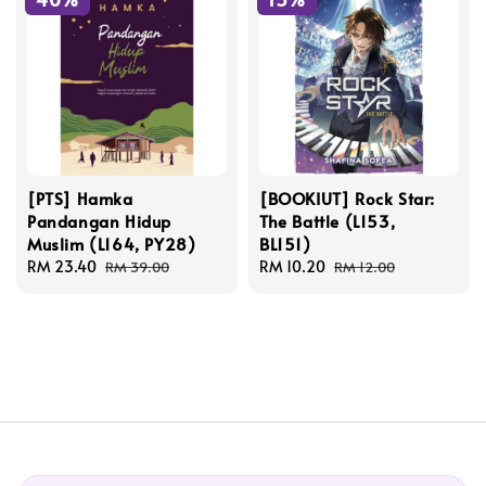
[PTS] Hamka
[BOOKIUT] Rock Star:
Pandangan Hidup
The Battle (L153,
Muslim (L164, PY28)
BL151)
Sale
RM 23.40
Regular
Sale
RM 10.20
Regular
RM 39.00
RM 12.00
price
price
price
price