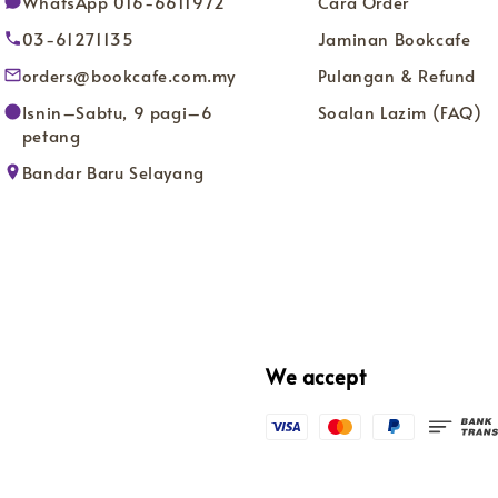
WhatsApp 016-6611972
Cara Order
03-61271135
Jaminan Bookcafe
orders@bookcafe.com.my
Pulangan & Refund
Isnin–Sabtu, 9 pagi–6
Soalan Lazim (FAQ)
petang
Bandar Baru Selayang
We accept