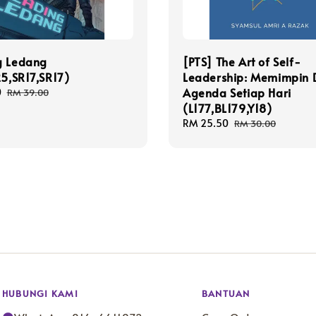
g Ledang
[PTS] The Art of Self-
25,SR17,SR17)
Leadership: Memimpin D
Agenda Setiap Hari
0
Regular
RM 39.00
price
(L177,BL179,Y18)
Sale
RM 25.50
Regular
RM 30.00
price
price
HUBUNGI KAMI
BANTUAN