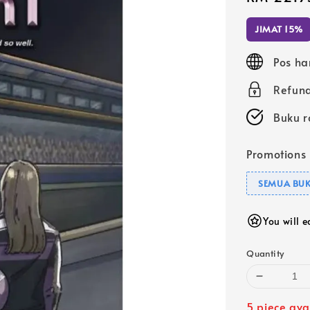
price
JIMAT 15%
Pos ha
Refund
Buku r
Promotions
SEMUA BUK
You will 
Quantity
5 piece ava