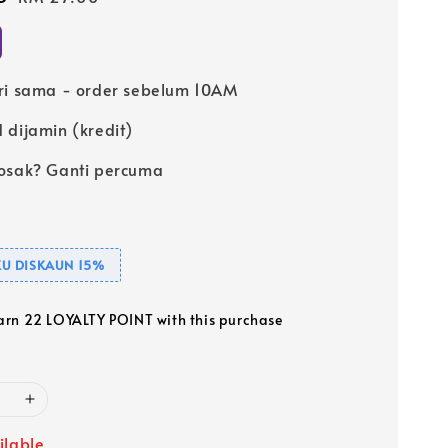
price
ri sama - order sebelum 10AM
 dijamin (kredit)
osak? Ganti percuma
U DISKAUN 15%
earn 22 LOYALTY POINT with this purchase
ilable