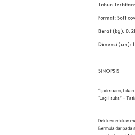
Tahun Terbitan
Format: Soft co
Berat (kg): 0.2
Dimensi (cm): 
SINOPSIS
“I jadi suami, I aka
“Lagi I suka.” – Tat
Dek kesuntukan mas
Bermula daripada s