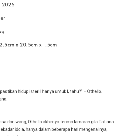
: 2025
ver
kg
12.5cm x 20.5cm x 1.5cm
n pastikan hidup isteri I hanya untuk I, tahu?” – Othello.
iana.
a dan wang, Othello akhirnya terima lamaran gila Tatiana. 
ekadar idola, hanya dalam beberapa hari mengenalinya, 