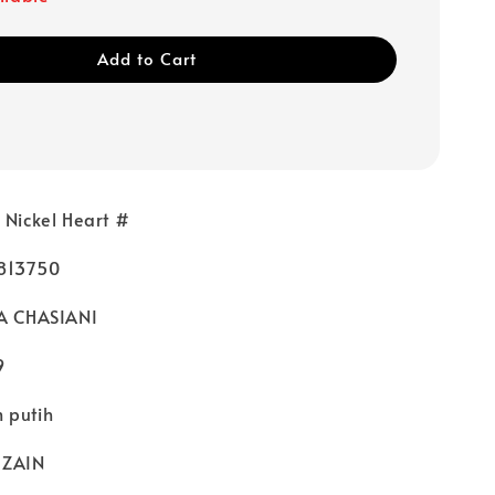
Add to Cart
 Nickel Heart #
813750
YA CHASIANI
9
 putih
 ZAIN