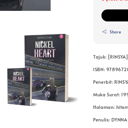
Share
Tajuk: [RINSYA]
ISBN: 9789672
Penerbit: RINS
Muka Surat: 19
Halaman: hitam
Penulis: DYNNA