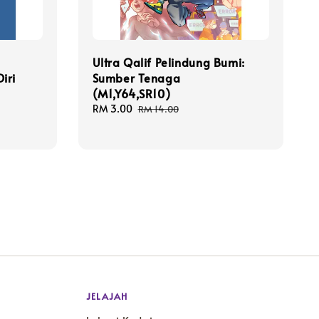
Ultra Qalif Pelindung Bumi:
iri
Sumber Tenaga
(M1,Y64,SR10)
Sale
RM 3.00
Regular
RM 14.00
price
price
JELAJAH