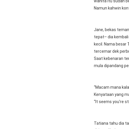
wanita itu sudah be
Namun kahwin kontr
Jane, bekas teman
tepat– dia kembali 
kecil. Nama besar 
tercemar dek perb
Saat kebenaran ten
mula dipandang pen
“Macam mana kalau
Kenyataan yang ma
“It seems you’re sti
Tatiana tahu dia ta