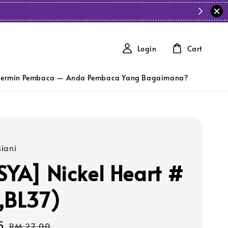
Login
Cart
ermin Pembaca — Anda Pembaca Yang Bagaimana?
iani
SYA] Nickel Heart #
,BL37)
5
Regular
RM 27.00