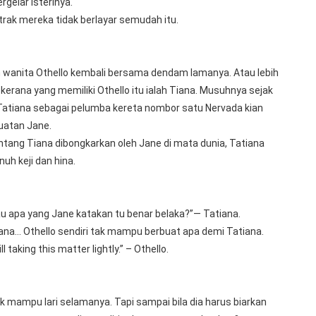
rgelar isterinya.
ak mereka tidak berlayar semudah itu. 
 wanita Othello kembali bersama dendam lamanya. Atau lebih 
kerana yang memiliki Othello itu ialah Tiana. Musuhnya sejak 
Tatiana sebagai pelumba kereta nombor satu Nervada kian 
uatan Jane.
tang Tiana dibongkarkan oleh Jane di mata dunia, Tatiana 
uh keji dan hina.
 apa yang Jane katakan tu benar belaka?”— Tatiana.
na… Othello sendiri tak mampu berbuat apa demi Tatiana.
ll taking this matter lightly.” – Othello.
k mampu lari selamanya. Tapi sampai bila dia harus biarkan 