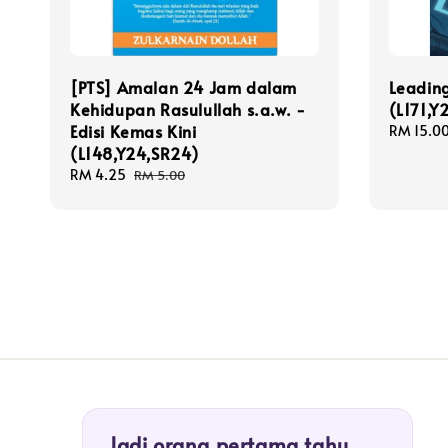
[PTS] Amalan 24 Jam dalam
Leadin
Kehidupan Rasulullah s.a.w. -
(L171,Y
Edisi Kemas Kini
Sale
RM 15.0
(L148,Y24,SR24)
price
Sale
RM 4.25
Regular
RM 5.00
price
price
Jadi orang pertama tahu