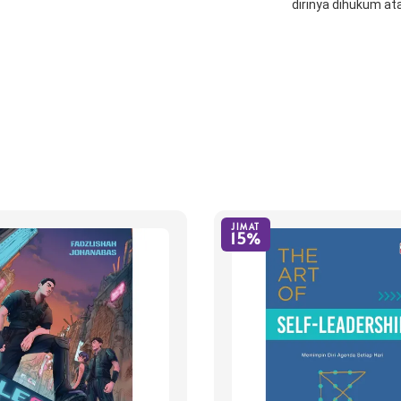
dirinya dihukum a
JIMAT
15%