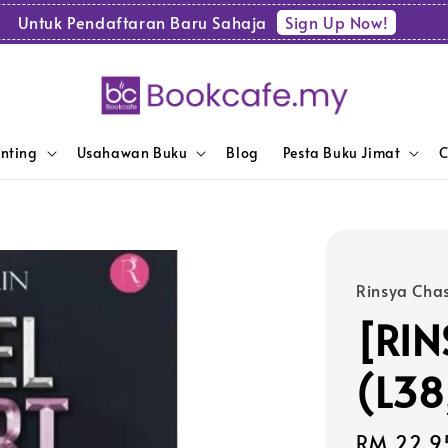
Sign Up Now!
Untuk Pendaftaran Baru Sahaja
enting
Usahawan Buku
Blog
Pesta Buku Jimat
C
Rinsya Chas
[RIN
(L38
Sale
RM 22.9