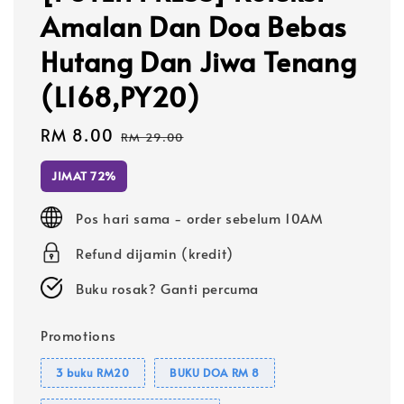
Amalan Dan Doa Bebas
Hutang Dan Jiwa Tenang
(L168,PY20)
Sale
RM 8.00
Regular
RM 29.00
price
price
JIMAT 72%
Pos hari sama - order sebelum 10AM
Refund dijamin (kredit)
Buku rosak? Ganti percuma
Promotions
3 buku RM20
BUKU DOA RM 8