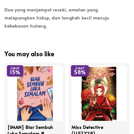
Doa yang menjemput rezeki, amalan yang
melapangkan hidup, dan langkah kecil menuju
kebebasan hutang.
You may also like
JIMAT
JIMAT
15%
58%
[IMAN] Biar Sembuh
Miss Detective
Luka Semalam #
(L157,Y28)