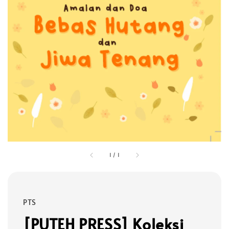
1
/
1
PTS
[PUTEH PRESS] Koleksi