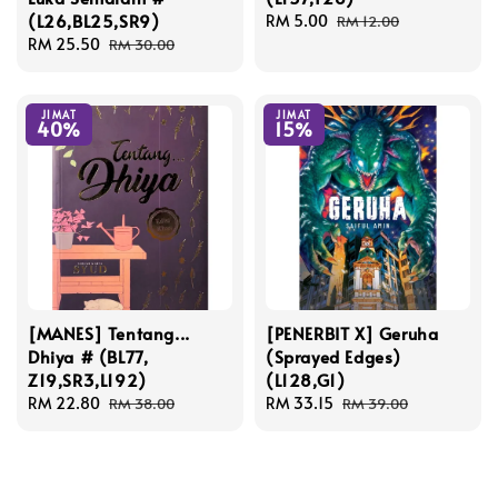
(L26,BL25,SR9)
Sale
RM 5.00
Regular
RM 12.00
Sale
RM 25.50
Regular
price
price
RM 30.00
price
price
JIMAT
JIMAT
40%
15%
[MANES] Tentang...
[PENERBIT X] Geruha
Dhiya # (BL77,
(Sprayed Edges)
Z19,SR3,L192)
(L128,G1)
Sale
RM 22.80
Regular
Sale
RM 33.15
Regular
RM 38.00
RM 39.00
price
price
price
price