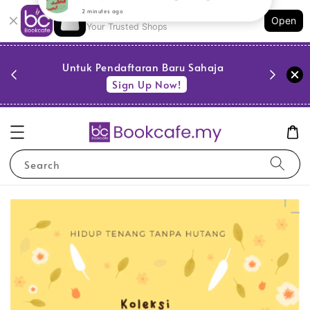
Shopping: Track Your Order
Open
Your Trusted Shops
PESTA 
)
Untuk Pendaftaran Baru Sahaja
se
Sign Up Now!
Search