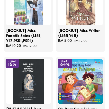
[BOOKIUT] Miss
[BOOKIUT] Miss Writer
Fanatik Sains (L151,
(L165,Y48)
Y12,PSR1,PSR1)
Sale
RM 5.00
Regular
RM 12.00
Sale
RM 10.20
Regular
price
price
RM 12.00
price
price
JIMAT
JIMAT
15%
64%
[PUTEH PRESS] Dari
Oh Baru Saya Faham: