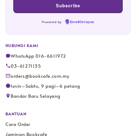
Powered by
EmailOctopus
HUBUNGI KAMI
WhatsApp 016-6611972
03-61271135
orders@bookcafe.com.my
Isnin–Sabtu, 9 pagi–6 petang
Bandar Baru Selayang
BANTUAN
Cara Order
Jaminan Bookcafe