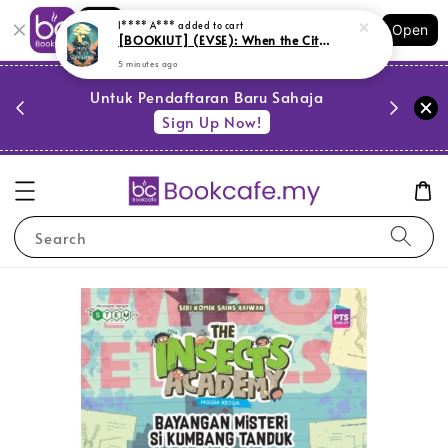
Shopping: Track Your Order
I**** A***
added to cart
Open
Your Trusted Shops
[BOOKIUT] (EVSE): When the City Grew Verdant (L171, G1,PY21)
5 minutes ago
PESTA 
)
Untuk Pendaftaran Baru Sahaja
se
Sign Up Now!
Search