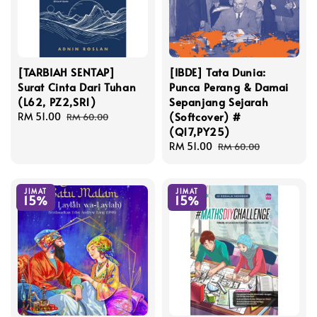
[TARBIAH SENTAP]
[IBDE] Tata Dunia:
Surat Cinta Dari Tuhan
Punca Perang & Damai
(L62, PZ2,SR1)
Sepanjang Sejarah
(Softcover) #
Sale
RM 51.00
Regular
RM 60.00
(Q17,PY25)
price
price
Sale
RM 51.00
Regular
RM 60.00
price
price
JIMAT
JIMAT
15%
15%