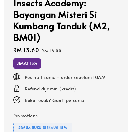
Insects Academy:
Bayangan Misteri Si
Kumbang Tanduk (M2,
BM01)
Sale
RM 13.60
Regular
RM 16.00
price
price
JIMAT 15%
Pos hari sama - order sebelum 10AM
Refund dijamin (kredit)
Buku rosak? Ganti percuma
Promotions
SEMUA BUKU DISKAUN 15%