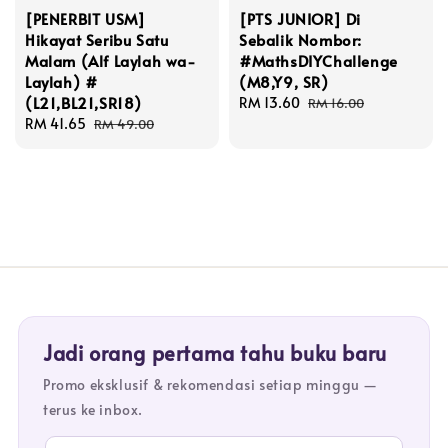
[PENERBIT USM]
[PTS JUNIOR] Di
Hikayat Seribu Satu
Sebalik Nombor:
Malam (Alf Laylah wa-
#MathsDIYChallenge
Laylah) #
(M8,Y9, SR)
(L21,BL21,SR18)
Sale
RM 13.60
Regular
RM 16.00
Sale
RM 41.65
Regular
price
price
RM 49.00
price
price
Jadi orang pertama tahu buku baru
Promo eksklusif & rekomendasi setiap minggu —
terus ke inbox.