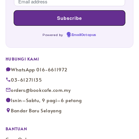
Powered by
EmailOctopus
HUBUNGI KAMI
WhatsApp 016-6611972
03-61271135
orders@bookcafe.com.my
Isnin–Sabtu, 9 pagi–6 petang
Bandar Baru Selayang
BANTUAN