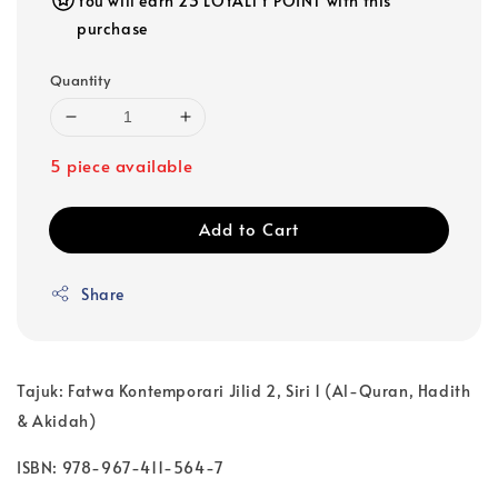
You will earn 23 LOYALTY POINT with this
purchase
Quantity
5 piece available
Add to Cart
Share
Tajuk: Fatwa Kontemporari Jilid 2, Siri 1 (Al-Quran, Hadith
& Akidah)
ISBN: 978-967-411-564-7