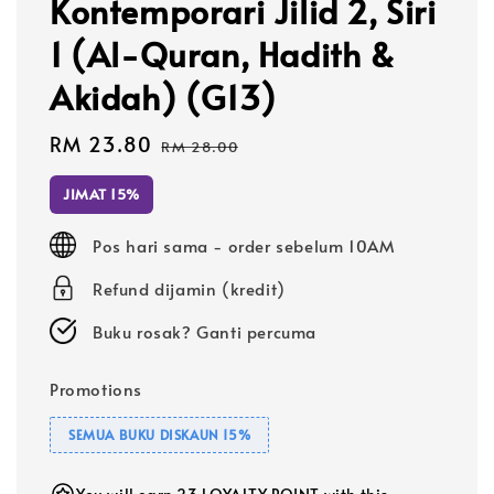
Kontemporari Jilid 2, Siri
1 (Al-Quran, Hadith &
Akidah) (G13)
Sale
RM 23.80
Regular
RM 28.00
price
price
JIMAT 15%
Pos hari sama - order sebelum 10AM
Refund dijamin (kredit)
Buku rosak? Ganti percuma
Promotions
SEMUA BUKU DISKAUN 15%