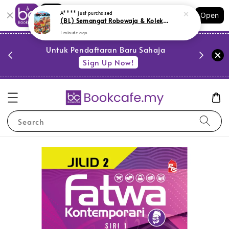
Shopping: Track Your Order
Open
Your Trusted Shops
PESTA 
)
Untuk Pendaftaran Baru Sahaja
se
Sign Up Now!
Search