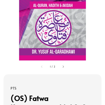
1
/
2
PTS
(OS) Fatwa