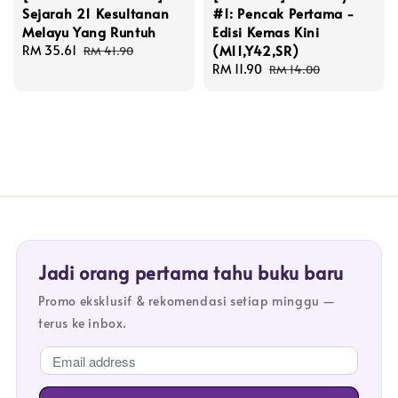
Sejarah 21 Kesultanan
#1: Pencak Pertama -
Melayu Yang Runtuh
Edisi Kemas Kini
(M11,Y42,SR)
Sale
RM 35.61
Regular
RM 41.90
price
price
Sale
RM 11.90
Regular
RM 14.00
price
price
Jadi orang pertama tahu buku baru
Promo eksklusif & rekomendasi setiap minggu —
terus ke inbox.