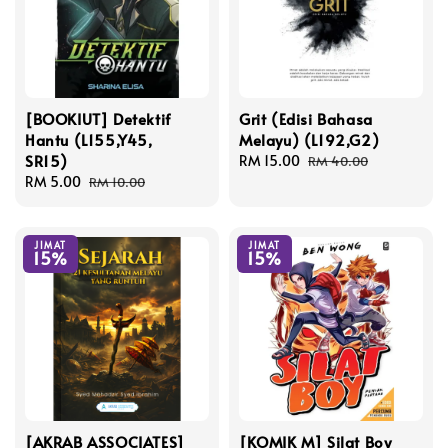
[BOOKIUT] Detektif
Grit (Edisi Bahasa
Hantu (L155,Y45,
Melayu) (L192,G2)
SR15)
Sale
RM 15.00
Regular
RM 40.00
Sale
RM 5.00
Regular
price
price
RM 10.00
price
price
JIMAT
JIMAT
15%
15%
[AKRAB ASSOCIATES]
[KOMIK M] Silat Boy