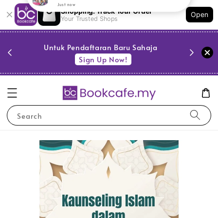
Shopping: Track Your Order
Open
Your Trusted Shops
PESTA 
)
Untuk Pendaftaran Baru Sahaja
se
Sign Up Now!
Search