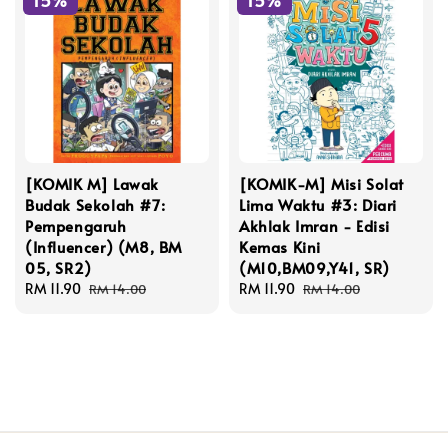
15%
15%
[KOMIK M] Lawak
[KOMIK-M] Misi Solat
Budak Sekolah #7:
Lima Waktu #3: Diari
Pempengaruh
Akhlak Imran - Edisi
(Influencer) (M8, BM
Kemas Kini
05, SR2)
(M10,BM09,Y41, SR)
Sale
RM 11.90
Regular
Sale
RM 11.90
Regular
RM 14.00
RM 14.00
price
price
price
price