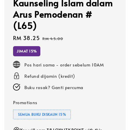
Kaunseling Islam dalam
Arus Pemodenan #
(L65)
Sale
RM 38.25
Regular
RM 45.00
price
price
JIMAT 15%
Pos hari sama - order sebelum 10AM
Refund dijamin (kredit)
Buku rosak? Ganti percuma
Promotions
SEMUA BUKU DISKAUN 15%