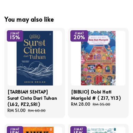
You may also like
JIMAT
JIMAT
15%
20%
[TARBIAH SENTAP]
[BIBLIO] Dobi Hati
Surat Cinta Dari Tuhan
Marigold # ( Z17, Y13)
(L62, PZ2,SR1)
Sale
RM 28.00
Regular
RM 35.00
Sale
RM 51.00
Regular
price
price
RM 60.00
price
price
JIMAT
JIMAT