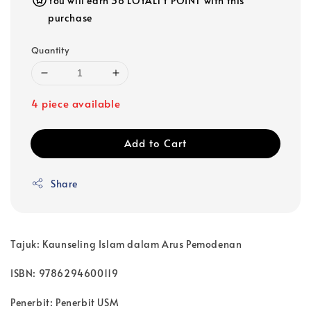
You will earn 38 LOYALTY POINT with this
purchase
Quantity
4 piece available
Add to Cart
Share
Tajuk: Kaunseling Islam dalam Arus Pemodenan
ISBN: 9786294600119
Penerbit: Penerbit USM