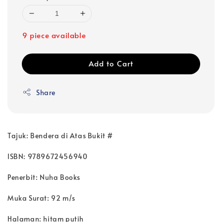
9 piece available
Add to Cart
Share
Tajuk: Bendera di Atas Bukit #
ISBN: 9789672456940
Penerbit: Nuha Books
Muka Surat: 92 m/s
Halaman: hitam putih