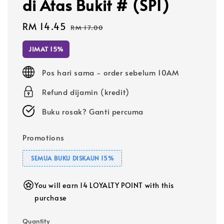
di Atas Bukit # (SP1)
Sale
RM 14.45
Regular
RM 17.00
price
price
JIMAT 15%
Pos hari sama - order sebelum 10AM
Refund dijamin (kredit)
Buku rosak? Ganti percuma
Promotions
SEMUA BUKU DISKAUN 15%
You will earn 14 LOYALTY POINT with this
purchase
Quantity