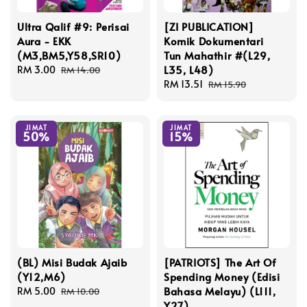
Ultra Qalif #9: Perisai
[ZI PUBLICATION]
Aura - EKK
Komik Dokumentari
(M3,BM5,Y58,SR10)
Tun Mahathir #(L29,
L35, L48)
Sale
RM 3.00
Regular
RM 14.00
price
price
Sale
RM 13.51
Regular
RM 15.90
price
price
JIMAT
JIMAT
50%
15%
(BL) Misi Budak Ajaib
[PATRIOTS] The Art Of
(Y12,M6)
Spending Money (Edisi
Bahasa Melayu) (L111,
Sale
RM 5.00
Regular
RM 10.00
Y27)
price
price