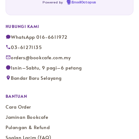
Powered by
EmailOctopus
HUBUNGI KAMI
WhatsApp 016-6611972
03-61271135
orders@bookcafe.com.my
Isnin–Sabtu, 9 pagi–6 petang
Bandar Baru Selayang
BANTUAN
Cara Order
Jaminan Bookcafe
Pulangan & Refund
Soalan Lazim (FAQ)