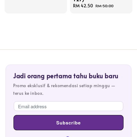
Sale
RM 42.50
Regular
RM 50.00
price
price
Jadi orang pertama tahu buku baru
Promo eksklusif & rekomendasi setiap minggu —
terus ke inbox.