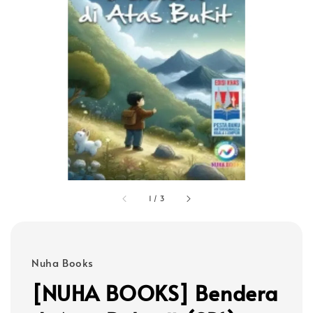
1
/
3
Nuha Books
[NUHA BOOKS] Bendera