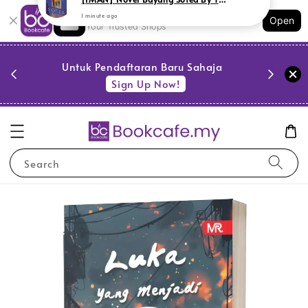
Shopping: Track Your Order
Open
Your Trusted Shops
PESTA 
)
Untuk Pendaftaran Baru Sahaja
se
Sign Up Now!
Search