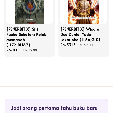
[PENERBIT X] Siri
[PENERBIT X] Wisata
Puaka Sekolah: Kelab
Dua Dunia: Yuda
Memanah
Lakarloka (L166,G10)
(L172,BL187)
Sale
RM 33.15
Regular
RM 39.00
Sale
RM 11.05
Regular
price
price
RM 13.00
price
price
Jadi orang pertama tahu buku baru