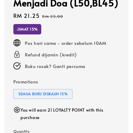
Menjadi Doa (L50,BL45)
Sale
RM 21.25
Regular
RM 25.00
price
price
JIMAT 15%
Pos hari sama - order sebelum 10AM
Refund dijamin (kredit)
Buku rosak? Ganti percuma
Promotions
SEMUA BUKU DISKAUN 15%
You will earn 21 LOYALTY POINT with this
purchase
Quantity