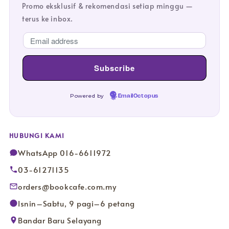
Promo eksklusif & rekomendasi setiap minggu —
terus ke inbox.
Powered by
EmailOctopus
HUBUNGI KAMI
WhatsApp 016-6611972
03-61271135
orders@bookcafe.com.my
Isnin–Sabtu, 9 pagi–6 petang
Bandar Baru Selayang