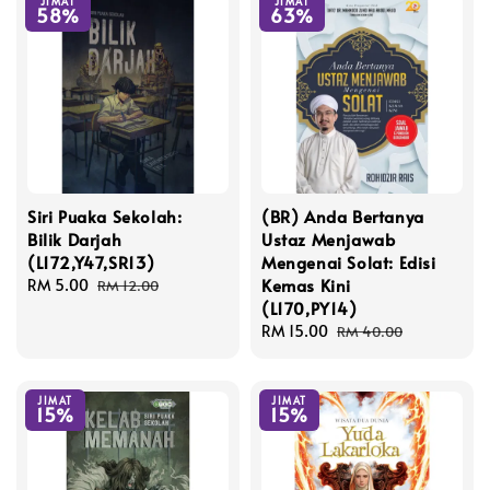
JIMAT
JIMAT
58%
63%
Siri Puaka Sekolah:
(BR) Anda Bertanya
Bilik Darjah
Ustaz Menjawab
(L172,Y47,SR13)
Mengenai Solat: Edisi
Kemas Kini
Sale
RM 5.00
Regular
RM 12.00
(L170,PY14)
price
price
Sale
RM 15.00
Regular
RM 40.00
price
price
JIMAT
JIMAT
15%
15%