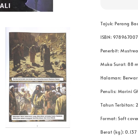
Tajuk: Perang Bad
ISBN: 97896700
Penerbit: Mustre
Muka Surat: 88 m
Halaman: Berwa
Penulis: Marini G
Tahun Terbitan: 
Format: Soft cove
Berat (kg): 0.137