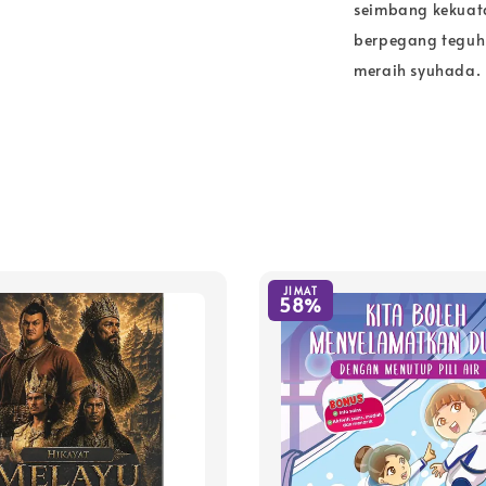
seimbang kekuat
berpegang teguh 
meraih syuhada.
JIMAT
58%