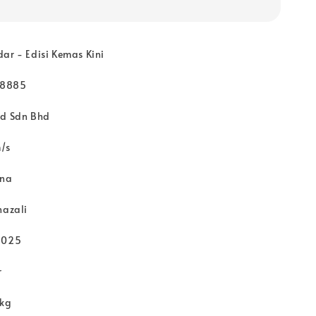
ar - Edisi Kemas Kini
78885
ad Sdn Bhd
/s
rna
hazali
2025
r
 kg