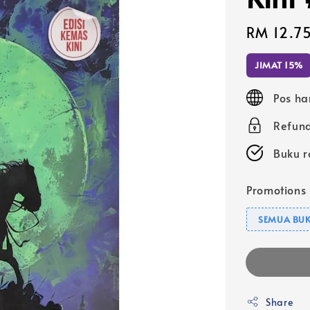
Sale
RM 12.7
price
JIMAT 15%
Pos ha
Refund
Buku r
Promotions
SEMUA BUK
Share