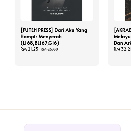
[PUTEH PRESS] Dari Aku Yang
[AKRAB
Hampir Menyerah
Melayu 
(L168,BL167,G16)
Dan Ar
Sale
RM 21.25
Regular
Sale
RM 32.2
RM 25.00
price
price
price