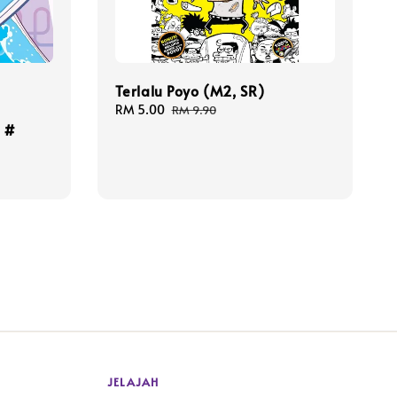
Terlalu Poyo (M2, SR)
Sale
RM 5.00
Regular
RM 9.90
r #
price
price
JELAJAH