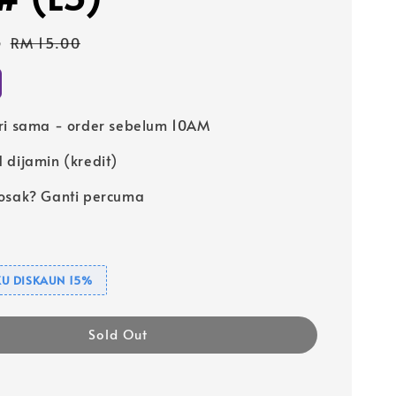
5
Regular
RM 15.00
price
ri sama - order sebelum 10AM
 dijamin (kredit)
osak? Ganti percuma
U DISKAUN 15%
Sold Out