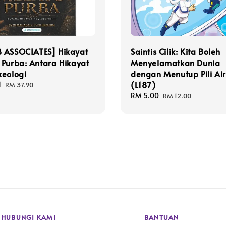
 ASSOCIATES] Hikayat
Saintis Cilik: Kita Boleh
Purba: Antara Hikayat
Menyelamatkan Dunia
keologi
dengan Menutup Pili Ai
(L187)
1
Regular
RM 37.90
price
Sale
RM 5.00
Regular
RM 12.00
price
price
HUBUNGI KAMI
BANTUAN