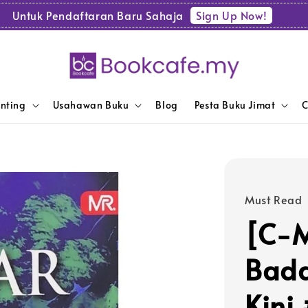
Sign Up Now!
Untuk Pendaftaran Baru Sahaja
enting
Usahawan Buku
Blog
Pesta Buku Jimat
C
Must Read
[C-M
Bada
Kini