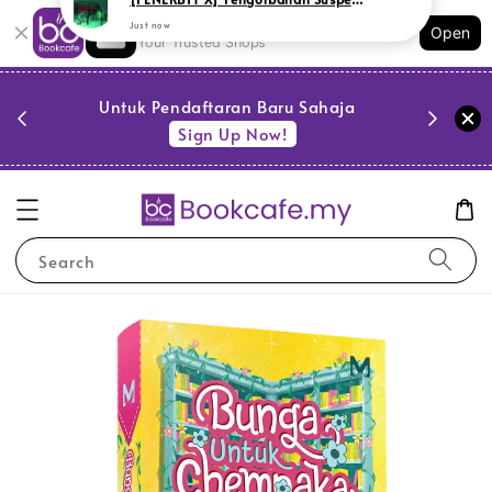
Shopping: Track Your Order
Open
Your Trusted Shops
PESTA 
)
Untuk Pendaftaran Baru Sahaja
se
Sign Up Now!
Search