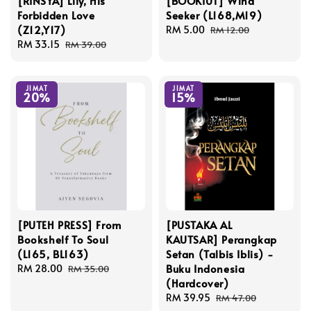
[RINSYA] Lily, His
[BOOKIUT] Wind
Forbidden Love
Seeker (L168,M19)
(Z12,Y17)
Sale
RM 5.00
Regular
RM 12.00
Sale
RM 33.15
Regular
price
price
RM 39.00
price
price
JIMAT
JIMAT
20%
15%
[PUTEH PRESS] From
[PUSTAKA AL
Bookshelf To Soul
KAUTSAR] Perangkap
(L165, BL163)
Setan (Talbis Iblis) -
Buku Indonesia
Sale
RM 28.00
Regular
RM 35.00
(Hardcover)
price
price
Sale
RM 39.95
Regular
RM 47.00