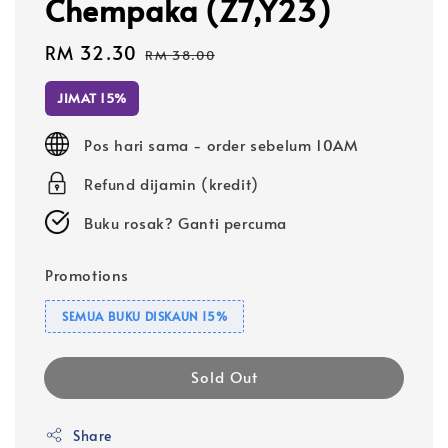
Chempaka (Z7,Y23)
Sale
RM 32.30
Regular
RM 38.00
price
price
JIMAT 15%
Pos hari sama - order sebelum 10AM
Refund dijamin (kredit)
Buku rosak? Ganti percuma
Promotions
SEMUA BUKU DISKAUN 15%
Sold Out
Share