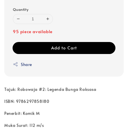
Quantity
95 piece available
Add to Cart
Share
Tajuk: Robowaja #2: Legenda Bunga Raksasa
ISBN: 9786297858180
Penerbit: Komik M
Muka Surat: 112 m/s