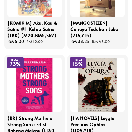
[KOMIK M] Aku, Kau &
[MANGOSTEEEN]
Sains #1: Kelab Sains
Cahaya Teduhan Luka
(EKK) (M20,BM5,SR7)
(Z14,Y15)
Sale
RM 5.00
Regular
Sale
RM 38.25
Regular
RM 12.00
RM 45.00
price
price
price
price
JIMAT
JIMAT
73%
15%
(BR) Strong Mothers
[HA NOVELS] Leygia
Strong Sons: Edisi
Precious Ophira
Bahasa Melayu (L130,
(L105,Y18)