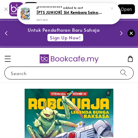
Shopping: Track Your Order
A************
added to cart
Open
Your Trusted Shops
[PTS JUNIOR] Siri Kembara Sains: Fenomena Misteri Di Bumi (L172,BM09,LR1)
Just now
PESTA 
)
Untuk Pendaftaran Baru Sahaja
se
Sign Up Now!
Search