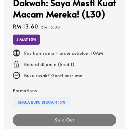
Dakwah: Saya Mesti Kuat
Macam Mereka! (L30)
Sale
RM 13.60
Regular
RM 16.00
price
price
JIMAT 15%
Pos hari sama - order sebelum 10AM
Refund dijamin (kredit)
Buku rosak? Ganti percuma
Promotions
SEMUA BUKU DISKAUN 15%
Sold Out