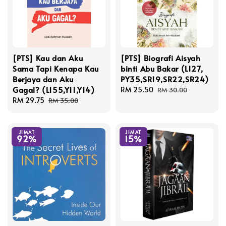
[PTS] Kau dan Aku
[PTS] Biografi Aisyah
Sama Tapi Kenapa Kau
binti Abu Bakar (L127,
Berjaya dan Aku
PY35,SR19,SR22,SR24)
Gagal? (L155,Y11,Y14)
Sale
RM 25.50
Regular
RM 30.00
Sale
RM 29.75
Regular
price
price
RM 35.00
price
price
JIMAT
JIMAT
92%
15%