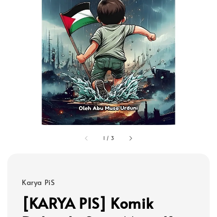
1
/
3
Karya PiS
[KARYA PIS] Komik