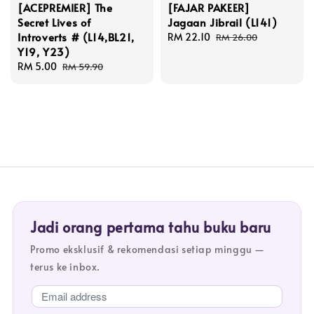
[ACEPREMIER] The
[FAJAR PAKEER]
Secret Lives of
Jagaan Jibrail (L141)
Introverts # (L14,BL21,
Sale
RM 22.10
Regular
RM 26.00
Y19, Y23)
price
price
Sale
RM 5.00
Regular
RM 59.90
price
price
Jadi orang pertama tahu buku baru
Promo eksklusif & rekomendasi setiap minggu —
terus ke inbox.