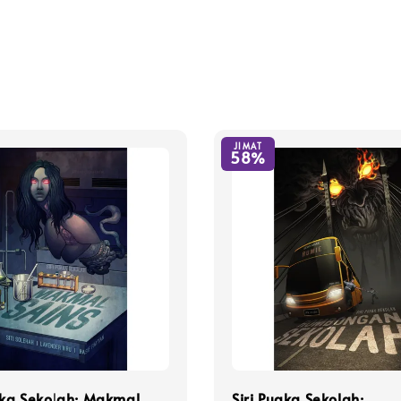
JIMAT
58%
aka Sekolah: Makmal
Siri Puaka Sekolah: