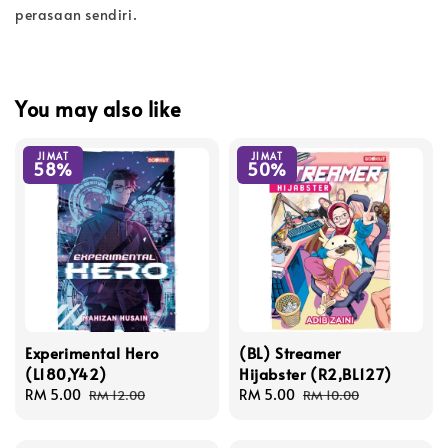
perasaan sendiri.
You may also like
JIMAT
JIMAT
58%
50%
Experimental Hero
(BL) Streamer
(L180,Y42)
Hijabster (R2,BL127)
Sale
RM 5.00
Regular
Sale
RM 5.00
Regular
RM 12.00
RM 10.00
price
price
price
price