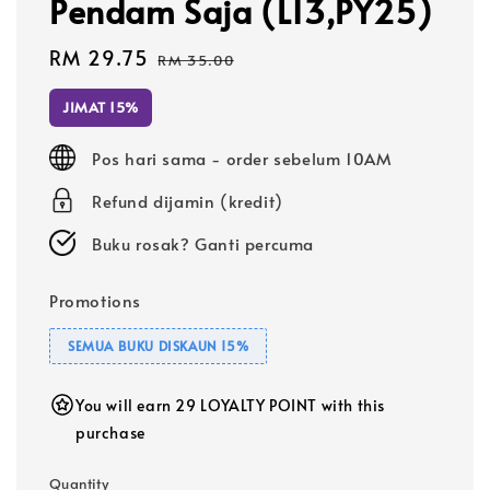
Pendam Saja (L13,PY25)
Sale
RM 29.75
Regular
RM 35.00
price
price
JIMAT 15%
Pos hari sama - order sebelum 10AM
Refund dijamin (kredit)
Buku rosak? Ganti percuma
Promotions
SEMUA BUKU DISKAUN 15%
You will earn 29 LOYALTY POINT with this
purchase
Quantity