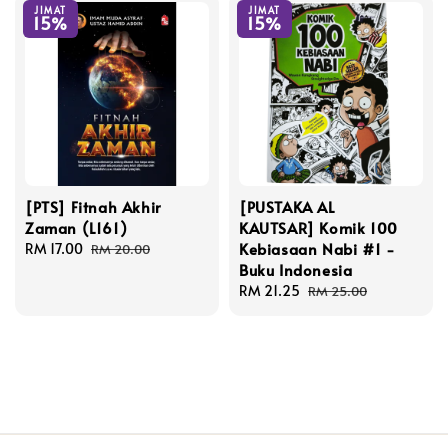
JIMAT
JIMAT
15%
15%
[PTS] Fitnah Akhir
[PUSTAKA AL
Zaman (L161)
KAUTSAR] Komik 100
Kebiasaan Nabi #1 -
Sale
RM 17.00
Regular
RM 20.00
Buku Indonesia
price
price
Sale
RM 21.25
Regular
RM 25.00
price
price