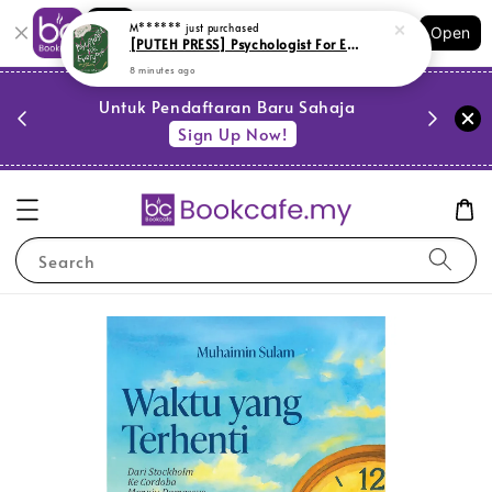
Shopping: Track Your Order
M******
just purchased
Open
Your Trusted Shops
[PUTEH PRESS] Psychologist For Everyone (L157,BL151,G7,SR12)
8 minutes ago
PESTA 
)
Untuk Pendaftaran Baru Sahaja
se
Sign Up Now!
Search