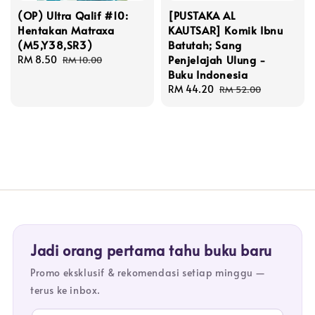
(OP) Ultra Qalif #10:
[PUSTAKA AL
Hentakan Matraxa
KAUTSAR] Komik Ibnu
(M5,Y38,SR3)
Batutah; Sang
Penjelajah Ulung -
Sale
RM 8.50
Regular
RM 10.00
Buku Indonesia
price
price
Sale
RM 44.20
Regular
RM 52.00
price
price
Jadi orang pertama tahu buku baru
Promo eksklusif & rekomendasi setiap minggu —
terus ke inbox.