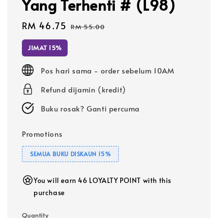
Yang Terhenti # (L98)
Sale
RM 46.75
Regular
RM 55.00
price
price
JIMAT 15%
Pos hari sama - order sebelum 10AM
Refund dijamin (kredit)
Buku rosak? Ganti percuma
Promotions
SEMUA BUKU DISKAUN 15%
You will earn 46 LOYALTY POINT with this
purchase
Quantity