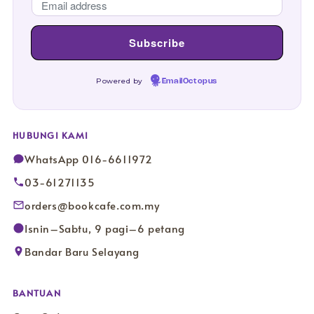
Powered by
EmailOctopus
HUBUNGI KAMI
WhatsApp 016-6611972
03-61271135
orders@bookcafe.com.my
Isnin–Sabtu, 9 pagi–6 petang
Bandar Baru Selayang
BANTUAN