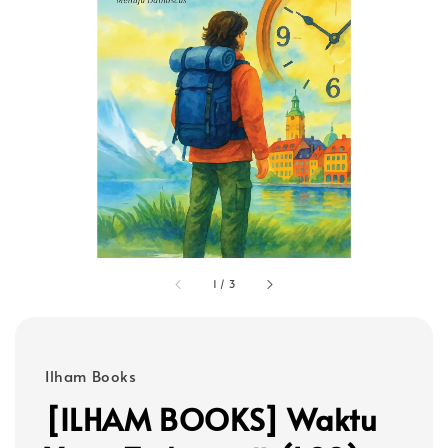
1
/
3
Ilham Books
[ILHAM BOOKS] Waktu