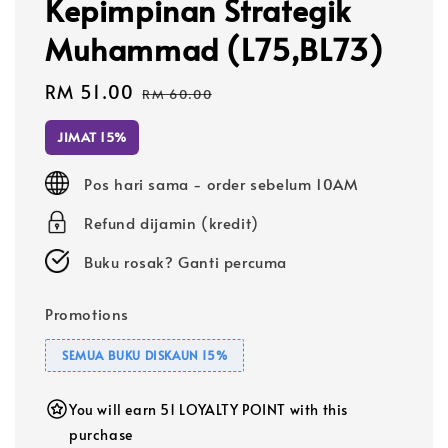
Kepimpinan Strategik
Muhammad (L75,BL73)
Sale
RM 51.00
Regular
RM 60.00
price
price
JIMAT 15%
Pos hari sama - order sebelum 10AM
Refund dijamin (kredit)
Buku rosak? Ganti percuma
Promotions
SEMUA BUKU DISKAUN 15%
You will earn 51 LOYALTY POINT with this
purchase