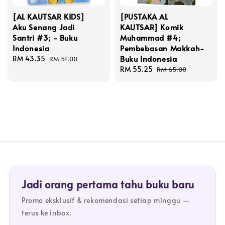
[AL KAUTSAR KIDS]
[PUSTAKA AL
Aku Senang Jadi
KAUTSAR] Komik
Santri #3; - Buku
Muhammad #4;
Indonesia
Pembebasan Makkah-
Buku Indonesia
Sale
RM 43.35
Regular
RM 51.00
price
price
Sale
RM 55.25
Regular
RM 65.00
price
price
Jadi orang pertama tahu buku baru
Promo eksklusif & rekomendasi setiap minggu —
terus ke inbox.