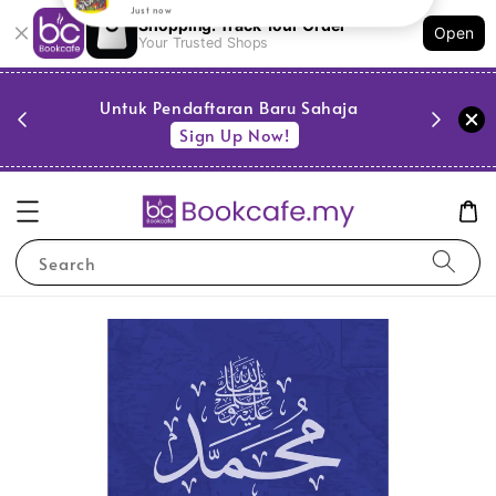
Shopping: Track Your Order
Open
Your Trusted Shops
PESTA 
)
Untuk Pendaftaran Baru Sahaja
se
Sign Up Now!
Search