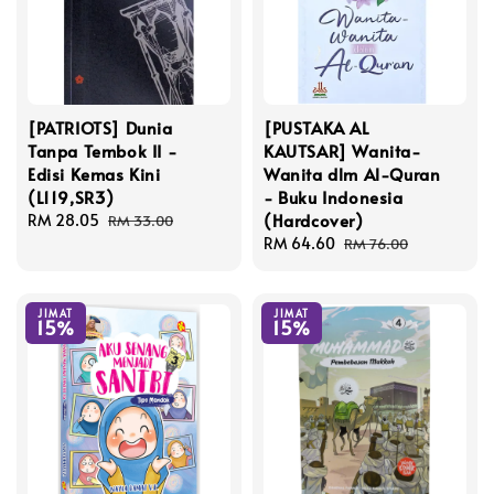
[PATRIOTS] Dunia
[PUSTAKA AL
Tanpa Tembok II -
KAUTSAR] Wanita-
Edisi Kemas Kini
Wanita dlm Al-Quran
(L119,SR3)
- Buku Indonesia
(Hardcover)
Sale
RM 28.05
Regular
RM 33.00
price
price
Sale
RM 64.60
Regular
RM 76.00
price
price
JIMAT
JIMAT
15%
15%