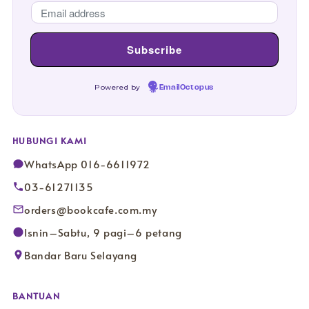
Powered by
EmailOctopus
HUBUNGI KAMI
WhatsApp 016-6611972
03-61271135
orders@bookcafe.com.my
Isnin–Sabtu, 9 pagi–6 petang
Bandar Baru Selayang
BANTUAN