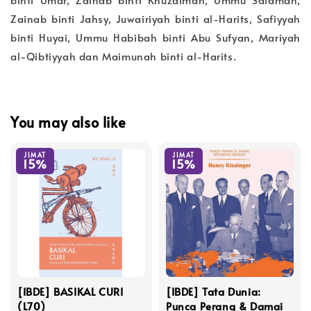
Zainab binti Jahsy, Juwairiyah binti al-Harits, Safiyyah
binti Huyai, Ummu Habibah binti Abu Sufyan, Mariyah
al-Qibtiyyah dan Maimunah binti al-Harits.
You may also like
JIMAT
JIMAT
15%
15%
[IBDE] BASIKAL CURI
[IBDE] Tata Dunia:
(L70)
Punca Perang & Damai