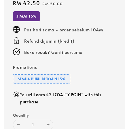
Sale
RM 42.50
Regular
RM 50.00
price
price
JIMAT 15%
Pos hari sama - order sebelum 10AM
Refund dijamin (kredit)
Buku rosak? Ganti percuma
Promotions
SEMUA BUKU DISKAUN 15%
You will earn 42 LOYALTY POINT with this
purchase
Quantity