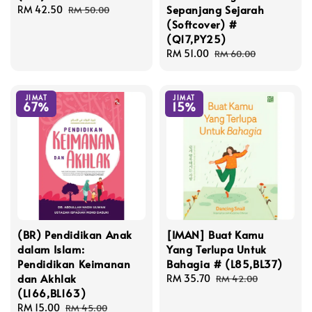
Sepanjang Sejarah
Sale
RM 42.50
Regular
RM 50.00
(Softcover) #
price
price
(Q17,PY25)
Sale
RM 51.00
Regular
RM 60.00
price
price
JIMAT
JIMAT
67%
15%
(BR) Pendidikan Anak
[IMAN] Buat Kamu
dalam Islam:
Yang Terlupa Untuk
Pendidikan Keimanan
Bahagia # (L85,BL37)
dan Akhlak
Sale
RM 35.70
Regular
RM 42.00
(L166,BL163)
price
price
Sale
RM 15.00
Regular
RM 45.00