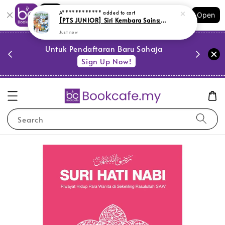
Shopping: Track Your Order
A************
added to cart
Open
Your Trusted Shops
[PTS JUNIOR] Siri Kembara Sains: Fenomena Misteri Di Bumi (L172,BM09,LR1)
Just now
PESTA 
)
Untuk Pendaftaran Baru Sahaja
se
Sign Up Now!
Search