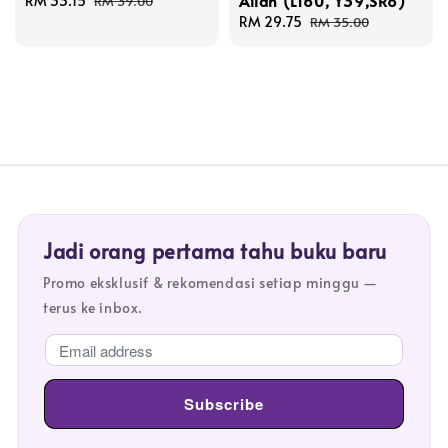
Allah (L160, Y39,SR8)
Sale
RM 33.15
Regular
RM 39.00
price
price
Sale
RM 29.75
Regular
RM 35.00
price
price
Jadi orang pertama tahu buku baru
Promo eksklusif & rekomendasi setiap minggu —
terus ke inbox.