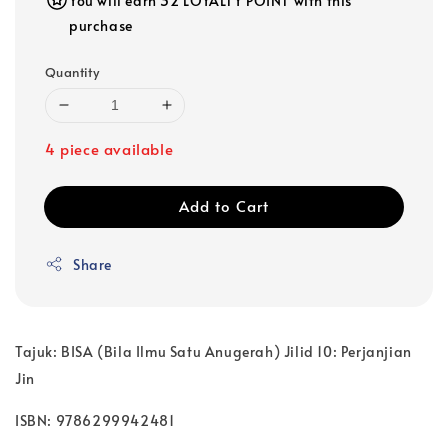
You will earn 32 LOYALTY POINT with this
purchase
Quantity
4 piece available
Add to Cart
Share
Tajuk: BISA (Bila Ilmu Satu Anugerah) Jilid 10: Perjanjian
Jin
ISBN: 9786299942481