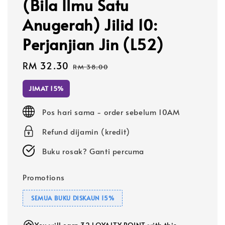
(Bila Ilmu Satu
Anugerah) Jilid 10:
Perjanjian Jin (L52)
Sale
RM 32.30
Regular
RM 38.00
price
price
JIMAT 15%
Pos hari sama - order sebelum 10AM
Refund dijamin (kredit)
Buku rosak? Ganti percuma
Promotions
SEMUA BUKU DISKAUN 15%