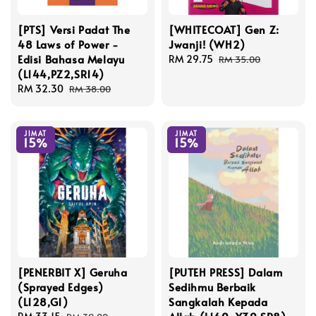
[PTS] Versi Padat The
[WHITECOAT] Gen Z:
48 Laws of Power -
Jwanji! (WH2)
Edisi Bahasa Melayu
Sale
RM 29.75
Regular
RM 35.00
(L144,PZ2,SR14)
price
price
Sale
RM 32.30
Regular
RM 38.00
price
price
JIMAT
JIMAT
15%
15%
[PENERBIT X] Geruha
[PUTEH PRESS] Dalam
(Sprayed Edges)
Sedihmu Berbaik
(L128,G1)
Sangkalah Kepada