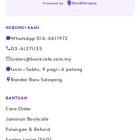
Powered by
EmailOctopus
HUBUNGI KAMI
WhatsApp 016-6611972
03-61271135
orders@bookcafe.com.my
Isnin–Sabtu, 9 pagi–6 petang
Bandar Baru Selayang
BANTUAN
Cara Order
Jaminan Bookcafe
Pulangan & Refund
Soalan Lazim (FAQ)