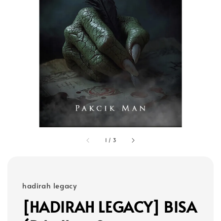
1
/
3
hadirah legacy
[HADIRAH LEGACY] BISA