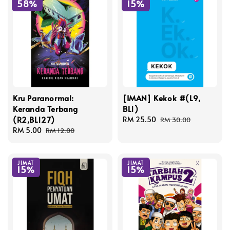
58%
15%
Kru Paranormal:
[IMAN] Kekok #(L9,
Keranda Terbang
BL1)
(R2,BL127)
Sale
RM 25.50
Regular
RM 30.00
Sale
RM 5.00
Regular
price
price
RM 12.00
price
price
JIMAT
JIMAT
15%
15%