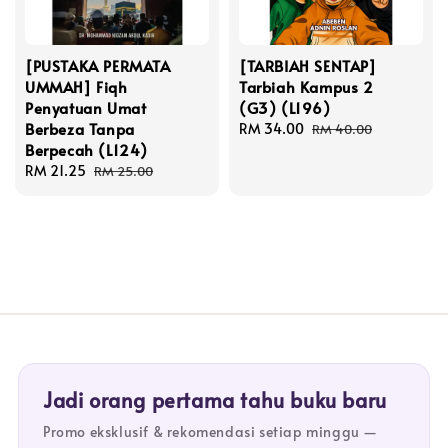
[PUSTAKA PERMATA
[TARBIAH SENTAP]
UMMAH] Fiqh
Tarbiah Kampus 2
Penyatuan Umat
(G3) (L196)
Berbeza Tanpa
Sale
RM 34.00
Regular
RM 40.00
Berpecah (L124)
price
price
Sale
RM 21.25
Regular
RM 25.00
price
price
Jadi orang pertama tahu buku baru
Promo eksklusif & rekomendasi setiap minggu —