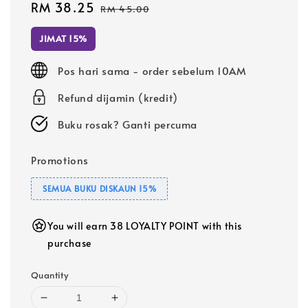
Sale
RM 38.25
Regular
RM 45.00
price
price
JIMAT 15%
Pos hari sama - order sebelum 10AM
Refund dijamin (kredit)
Buku rosak? Ganti percuma
Promotions
SEMUA BUKU DISKAUN 15%
You will earn 38 LOYALTY POINT with this
purchase
Quantity