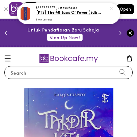
Shopping: Track Your Order
Open
Your Trusted Shops
PESTA 
)
Untuk Pendaftaran Baru Sahaja
se
Sign Up Now!
Search