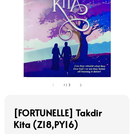
1
/
3
[FORTUNELLE] Takdir
Kita (Z18,PY16)