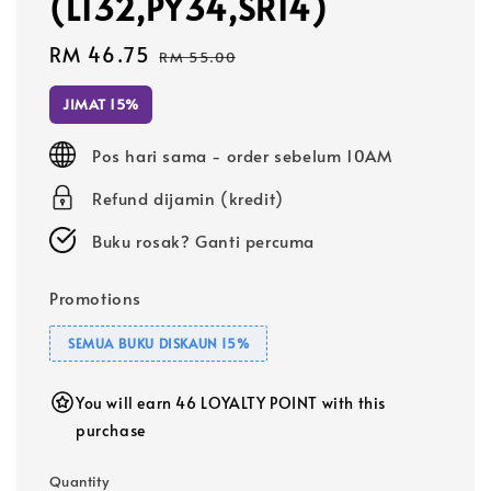
(L132,PY34,SR14)
Sale
RM 46.75
Regular
RM 55.00
price
price
JIMAT 15%
Pos hari sama - order sebelum 10AM
Refund dijamin (kredit)
Buku rosak? Ganti percuma
Promotions
SEMUA BUKU DISKAUN 15%
You will earn 46 LOYALTY POINT with this
purchase
Quantity