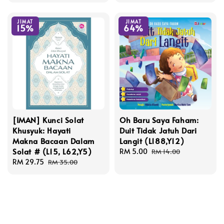
price
price
JIMAT
JIMAT
15%
64%
[IMAN] Kunci Solat
Oh Baru Saya Faham:
Khusyuk: Hayati
Duit Tidak Jatuh Dari
Makna Bacaan Dalam
Langit (L188,Y12)
Solat # (L15, L62,Y5)
Sale
RM 5.00
Regular
RM 14.00
Sale
RM 29.75
Regular
price
price
RM 35.00
price
price