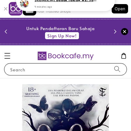
Shopping: Track Your Order
Open
Your Trusted Shops
PESTA 
)
Untuk Pendaftaran Baru Sahaja
se
Sign Up Now!
Search