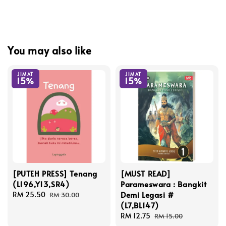
You may also like
JIMAT
JIMAT
15%
15%
[PUTEH PRESS] Tenang
[MUST READ]
(L196,Y13,SR4)
Parameswara : Bangkit
Demi Legasi #
Sale
RM 25.50
Regular
RM 30.00
(L7,BL147)
price
price
Sale
RM 12.75
Regular
RM 15.00