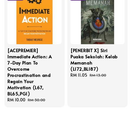
[ACEPREMIER]
[PENERBIT X] Siri
Immediate Action: A
Puaka Sekolah: Kelab
7-Day Plan To
Memanah
Overcome
(L172,BL187)
Procrastination and
Sale
RM 11.05
Regular
RM 13.00
Regain Your
price
price
Motivation (L67,
BL65,PG1)
Sale
RM 10.00
Regular
RM 30.00
price
price