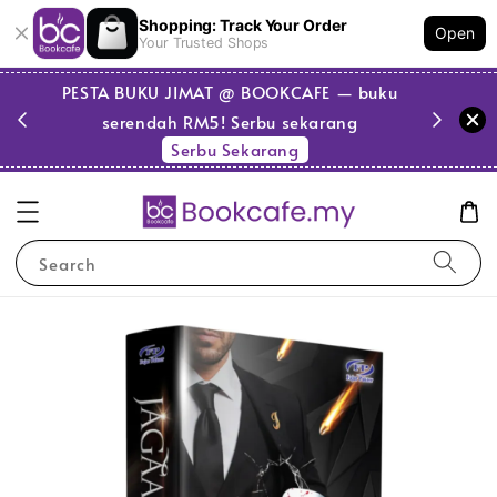
Shopping: Track Your Order
Open
Your Trusted Shops
PESTA BUKU JIMAT @ BOOKCAFE — buku
serendah RM5! Serbu sekarang
Serbu Sekarang
Search