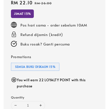
Sale
RM 22.10
Regular
RM 26.00
price
price
JIMAT 15%
Pos hari sama - order sebelum 10AM
Refund dijamin (kredit)
Buku rosak? Ganti percuma
Promotions
SEMUA BUKU DISKAUN 15%
You will earn 22 LOYALTY POINT with this
purchase
Quantity