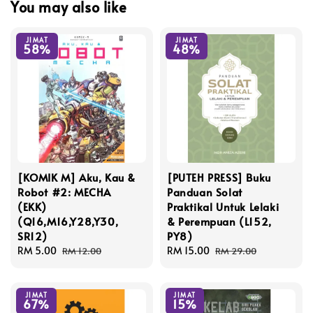
You may also like
JIMAT
JIMAT
58%
48%
[KOMIK M] Aku, Kau &
[PUTEH PRESS] Buku
Robot #2: MECHA
Panduan Solat
(EKK)
Praktikal Untuk Lelaki
(Q16,M16,Y28,Y30,
& Perempuan (L152,
SR12)
PY8)
Sale
RM 5.00
Regular
Sale
RM 15.00
Regular
RM 12.00
RM 29.00
price
price
price
price
JIMAT
JIMAT
67%
15%