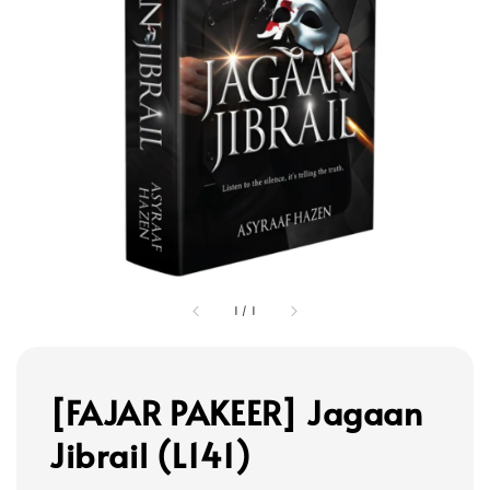
1
/
1
[FAJAR PAKEER] Jagaan
Jibrail (L141)